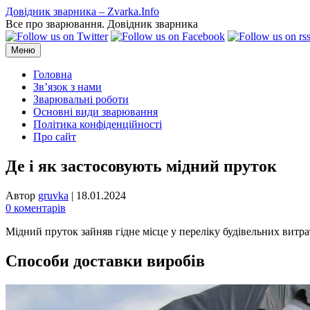
Перейти
Довідник зварника – Zvarka.Info
до
Все про зварювання. Довідник зварника
вмісту
Меню
Головна
Зв’язок з нами
Зварювальні роботи
Основні види зварювання
Політика конфіденційності
Про сайт
Де і як застосовують мідний пруток
Автор
gruvka
|
18.01.2024
0 коментарів
Мідний пруток зайняв гідне місце у переліку будівельних витра
Способи доставки виробів