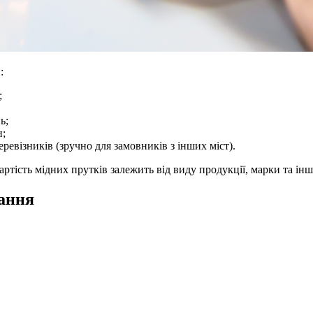
:
;
ь;
и;
евізників (зручно для замовників з інших міст).
тість мідних прутків залежить від виду продукції, марки та ін
тання