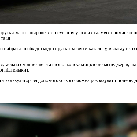
 Ці прутки мають широке застосування у різних галузях промислов
та ін.
вибрати необхідні мідні прутки завдяки каталогу, в якому вказан
я, можна сміливо звертатися за консультацією до менеджерів, як
ої підтримки).
ий калькулятор, за допомогою якого можна розрахувати попередню