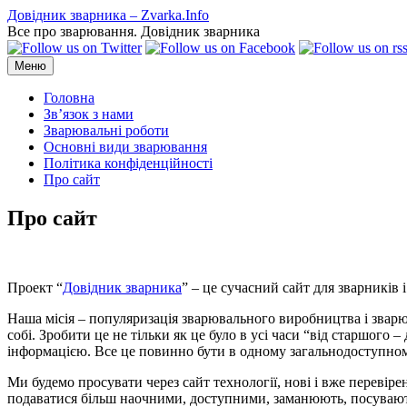
Перейти
Довідник зварника – Zvarka.Info
до
Все про зварювання. Довідник зварника
вмісту
Меню
Головна
Зв’язок з нами
Зварювальні роботи
Основні види зварювання
Політика конфіденційності
Про сайт
Про сайт
Проект “
Довідник зварника
” – це сучасний сайт для зварників 
Наша місія – популяризація зварювального виробництва і зварюв
собі. Зробити це не тільки як це було в усі часи “від старшого 
інформацією. Все це повинно бути в одному загальнодоступном
Ми будемо просувати через сайт технології, нові і вже перевір
подаватися більш наочними, доступними, заманюють, посувають 