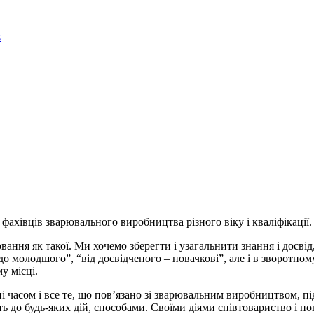
і фахівців зварювального виробництва різного віку і кваліфікації.
ання як такої. Ми хочемо зберегти і узагальнити знання і досвід
– до молодшого”, “від досвідченого – новачкові”, але і в зворотн
у місці.
ені часом і все те, що пов’язано зі зварювальним виробництвом, 
до будь-яких дій, способами. Своїми діями співтовариство і по