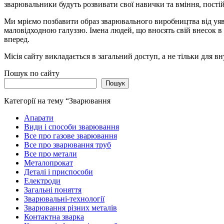
зварювальники будуть розвивати свої навички та вміння, пості
Ми мріємо позбавити образ зварювального виробництва від уяв
маловідходною галуззю. Імена людей, що вносять свій внесок в
вперед.
Місія сайту викладається в загальний доступ, а не тільки для в
Пошук по сайту
Пошук
Категорії на тему “Зварювання
Апарати
Види і способи зварювання
Все про газове зварювання
Все про зварювання труб
Все про метали
Металопрокат
Деталі і приспособи
Електроди
Загальні поняття
Зварювальні-технології
Зварювання різних металів
Контактна зварка