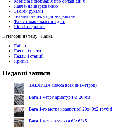
Корисна інформація про обладнання
Навчання зварюванню
Своїми руками
Техніка безпеки при зварюванні
Флюс і зварювальний дріт
Шви і з’єднання
Категорій на тему “Пайка”
Пайка
Паяльні пасти
Паяльні станції
Припій
Недавні записи
ТАБЛИЦА (масса всех диаметров)
Вага 1 метру арматури Ø 20 мм
Вага 1-го метра квадратної 20х40х2 труби!
Вага 1 метра куточка 63х63х5