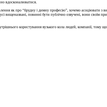
йно вдосконалюватися.
лення як про “брудну і димну професію”, хочемо асоціювати з 
 усі вищеназвані, повинні бути публічно озвучені, вони своїм п
нутрішнього користування вузького кола людей, компанії, тому що