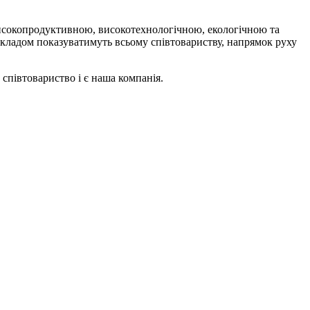
високопродуктивною, високотехнологічною, екологічною та
рикладом показуватимуть всьому співтовариству, напрямок руху
 співтовариство і є наша компанія.