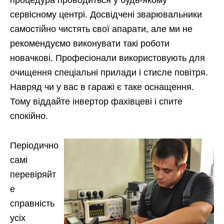
процедура проводиться у будь-якому
сервісному центрі. Досвідчені зварювальники
самостійно чистять свої апарати, але ми не
рекомендуємо виконувати такі роботи
новачкові. Професіонали використовують для
очищення спеціальні прилади і стисле повітря.
Навряд чи у вас в гаражі є таке оснащення.
Тому віддайте інвертор фахівцеві і спите
спокійно.
Періодично
самі
перевіряйт
е
справність
усіх