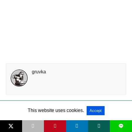
gruvka
NEXT
Напівавтоматичне зварювання в середовищі
This website uses cookies.
Accept
захисних газів »
L