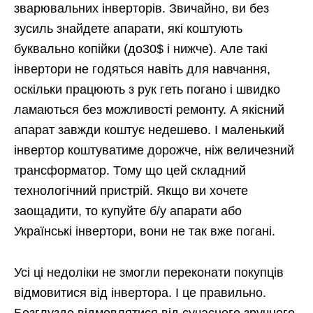
зварювальних інверторів. Звичайно, ви без
зусиль знайдете апарати, які коштують
буквально копійки (до30$ і нижче). Але такі
інвертори не годяться навіть для навчання,
оскільки працюють з рук геть погано і швидко
ламаються без можливості ремонту. А якісний
апарат завжди коштує недешево. І маленький
інвертор коштуватиме дорожче, ніж величезний
трансформатор. Тому що цей складний
технологічний пристрій. Якщо ви хочете
заощадити, то купуйте б/у апарати або
Українські інвертори, вони не так вже погані.
Усі ці недоліки не змогли переконати покупців
відмовитися від інвертора. І це правильно.
Безглуздо відмовлятися від сучасного зручного