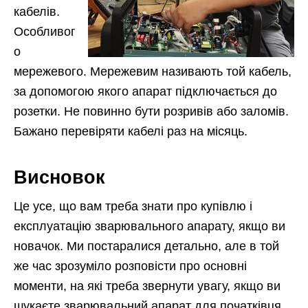
кабелів.
Особливог
о
мережевого. Мережевим називають той кабель,
за допомогою якого апарат підключається до
розетки. Не повинно бути розривів або заломів.
Бажано перевіряти кабелі раз на місяць.
Висновок
Це усе, що вам треба знати про купівлю і
експлуатацію зварювального апарату, якщо ви
новачок. Ми постаралися детально, але в той
же час зрозуміло розповісти про основні
моменти, на які треба звернути увагу, якщо ви
шукаєте зварювальний апарат для початківця.