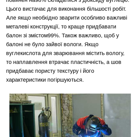
повинен на98% складатися з діоксиду вуглецю.
Цього вистачає для виконання більшості робіт.
Але якщо необхідно зварити особливо важливі
металеві конструкції, то краще придбавати
балон зі змістом99%. Також важливо, щоб у
балоні не було зайвої вологи. Якщо
вуглекислота для зварювання містить вологу,
то наплавлення втрачає пластичність, а шов
придбаває пористу текстуру і його
характеристики погіршуються.