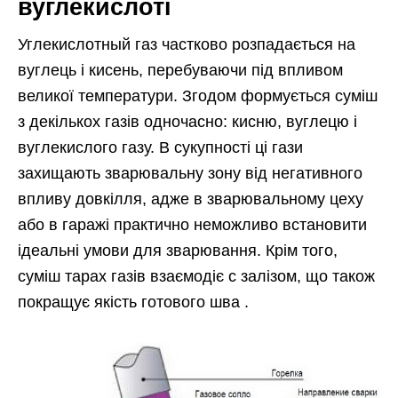
вуглекислоті
Углекислотный
газ частково розпадається на
вуглець і кисень, перебуваючи під впливом
великої температури. Згодом формується суміш
з декількох газів одночасно: кисню, вуглецю і
вуглекислого газу. В сукупності ці гази
захищають зварювальну зону від негативного
впливу довкілля, адже в зварювальному цеху
або в гаражі практично неможливо встановити
ідеальні умови для зварювання. Крім того,
суміш тарах газів взаємодіє c залізом, що також
покращує якість готового шва .