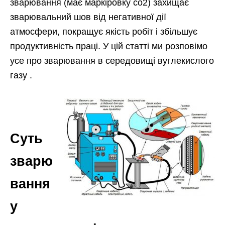
зварювання (має маркіровку co2) захищає
зварювальний шов від негативної дії
атмосфери, покращує якість робіт і збільшує
продуктивність праці. У цій статті ми розповімо
усе про зварювання в середовищі вуглекислого
газу .
Суть
зварю
вання
у