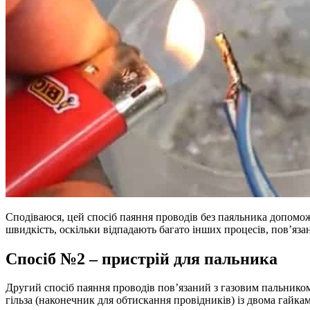
Сподіваюся, цей спосіб паяння проводів без паяльника допомож
швидкість, оскільки відпадають багато інших процесів, пов’яза
Спосіб №2 – пристрій для пальника
Другий спосіб паяння проводів пов’язаний з газовим пальником
гільза (наконечник для обтискання провідників) із двома гайка