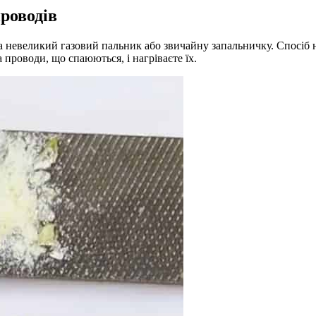
роводів
 невеликий газовий пальник або звичайну запальничку. Спосіб н
а проводи, що спаюються, і нагріваєте їх.