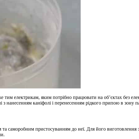
е тим електрикам, яким потрібно працювати на об’єктах без елек
ні з нанесенням каніфолі і перенесенням рідкого припою в зону п
 та саморобним пристосуванням до неї. Для його виготовлення з
ми.