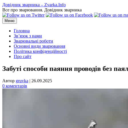
Перейти
Довідник зварника – Zvarka.Info
до
Все про зварювання. Довідник зварника
вмісту
Меню
Головна
Зв’язок з нами
Зварювальні роботи
Основні види зварювання
Політика конфіденційності
Про сайт
Забуті способи паяння проводів без пая
Автор
gruvka
|
26.09.2025
0 коментарів