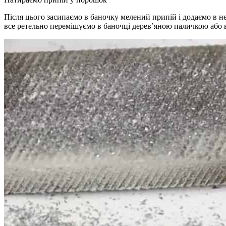
Після цього засипаємо в баночку мелений припій і додаємо в не
все ретельно перемішуємо в баночці дерев’яною паличкою або в