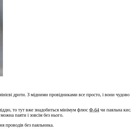
юмінієві дроти. З мідними провідниками все просто, і вони чудов
міддю, то тут вже знадобиться мінімум флюс
Ф-64
чи паяльна кисл
 можна паяти і зовсім без нього.
ння проводів без паяльника.