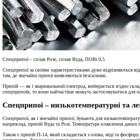
Спецприпої – сплав Розе, сплав Вуда, ПОВі 0,5
Спецприпої за своїми характеристиками дуже відрізняються ві
там, де звичайні припої виявляються безсилими.
Припій — як і зварювальний електрод, вибирається згідно скла
спецприпоїв, то вони найчастіше можуть застосовуватися для п
Спецприпої – низькотемпературні та ле
Спецприпої, як і звичайні припої, бувають для низькотемперат
наприклад, припій Вуда та Розі. Температура плавлення даних п
Також є припій П-14, який складається з олова, міді та фосфор