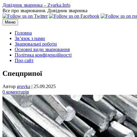
Перейти
Довідник зварника – Zvarka.Info
до
Все про зварювання. Довідник зварника
вмісту
Меню
Головна
Зв’язок з нами
Зварювальні роботи
Основні види зварювання
Політика конфіденційності
Про сайт
Спецприпої
Автор
gruvka
|
25.09.2025
0 коментарів