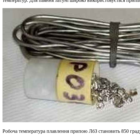
температур. Для паяння латуні широко використовується припій 
Робоча температура плавлення припою ЛбЗ становить 850 град