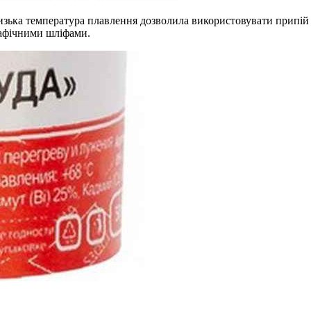
изька температура плавлення дозволила використовувати припій В
рафічними шліфами.