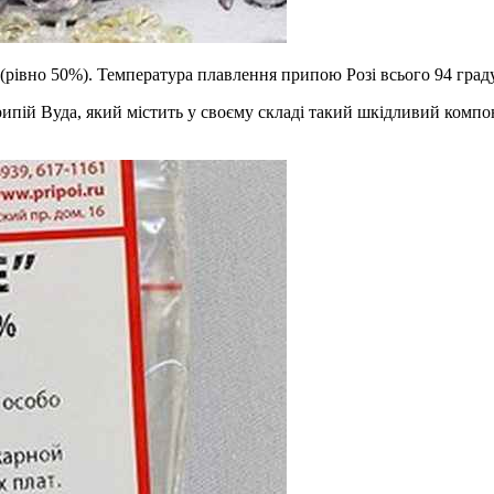
 (рівно 50%). Температура плавлення припою Розі всього 94 град
рипій Вуда, який містить у своєму складі такий шкідливий комп