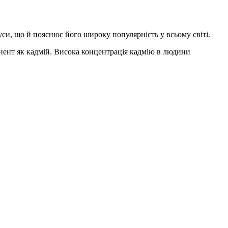
уси, що й пояснює його широку популярність у всьому світі.
онент як кадмій. Висока концентрація кадмію в людини