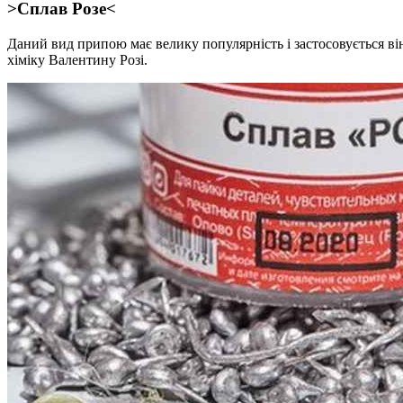
>Сплав Розе<
Даний вид припою має велику популярність і застосовується ві
хіміку Валентину Розі.