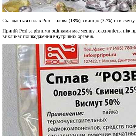
Складається сплав Розе з олова (18%), свинцю (32%) та вісмуту
Припій Розі за різними оцінками має меншу токсичність, ніж п
викликає пошкодження внутрішніх органів.