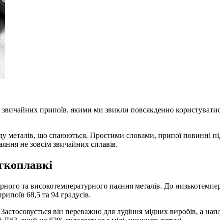
д звичайних припоїв, якими ми звикли повсякденно користуватис
ду металів, що спаюються. Простими словами, припої повинні пі
аяння не зовсім звичайних сплавів.
гкоплавкі
урного та високотемпературного паяння металів. До низькотемпе
рипоїв 68,5 та 94 градусів.
у. Застосовується він переважно для лудіння мідних виробів, а 