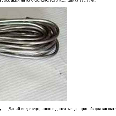
ЛбЗ, який на 63% складається з міді, цинку та латуні.
усів. Даний вид спецприпою відноситься до припоїв для високо