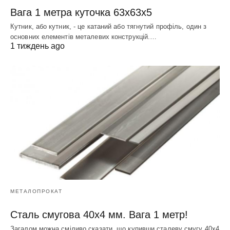
Вага 1 метра куточка 63х63х5
Кутник, або кутник, - це катаний або тягнутий профіль, один з
основних елементів металевих конструкцій.…
1 тиждень ago
МЕТАЛОПРОКАТ
Сталь смугова 40х4 мм. Вага 1 метр!
Загалом можна сміливо сказати, що купивши сталеву смугу 40х4