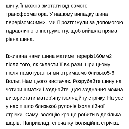
шину. Її можна змотати від самого
трансформатора. У нашому випадку шина
перерізом40мм2. Ми її розтягнули за допомогою
гідравлічного інструменту, щоб вийшла пряма
рівна шина.
Вживана нами шина матиме переріз160мм2
після того, як скласти її в4 рази. При цьому
після намотування ми отримаємо близько5-6
Вольт. Нам цього вистачає. Розрубайте шину на
чотири шматки і з’єднайте. Для з’єднання можна
використати матер’яну ізоляційну стрічку. На усе
у нас пішло близько6 рулонів ізоляційної
стрічки. Саму ізоляцію краще робити в декілька
шарів. Наприклад, спочатку ізоляційна стрічка,