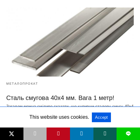
МЕТАЛОПРОКАТ
Сталь смугова 40х4 мм. Вага 1 метр!
Загалом можна сміливо сказати, що купивши сталеву смугу 40х4
ви отримуєте універсальний матеріал для різних…
This website uses cookies.
Accept
2 тижні ago
L