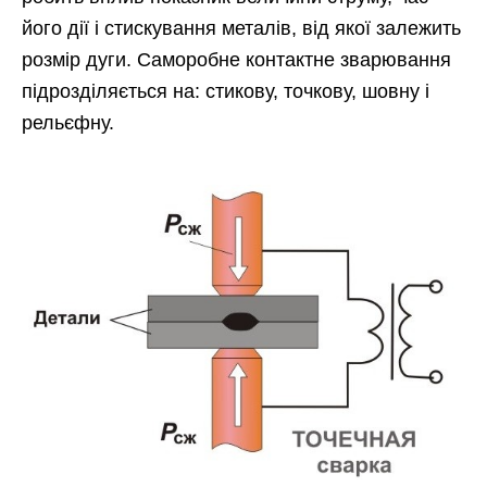
його дії і стискування металів, від якої залежить
розмір дуги. Саморобне контактне зварювання
підрозділяється на: стикову, точкову, шовну і
рельєфну.