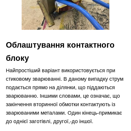
Облаштування контактного
блоку
Найпростіший варіант використовується при
стиковому зварюванні. В даному випадку струм
подається прямо на ділянки, що піддаються
зварюванню. Іншими словами, це означає, що
закінчення вторинної обмотки контактують із
зварюваними металами. Один кінець-примикає
до однієї заготівлі, другої,-до іншої.