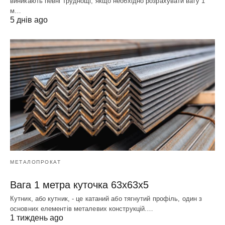
виникають певні труднощі, якщо необхідно розрахувати вагу 1
м…
5 днів ago
МЕТАЛОПРОКАТ
Вага 1 метра куточка 63х63х5
Кутник, або кутник, - це катаний або тягнутий профіль, один з
основних елементів металевих конструкцій.…
1 тиждень ago