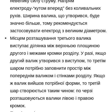
невелику силу струму. Напрям
електроду-“кутом вперед” без коливальних
рухів. Ширина валика, що утворився, буде
значно більше, тому рекомендується
застосовувати електрод з великим діаметром.
Місцем розташування третього валика
виступає ділянка між верхньою площиною
другого і межами кромки розділу. У разі, якщо
другий валик утворився з виступом, то третім
шаром потрібно заповнити простір між
попереднім валиком і стінками розділу. Якщо
ж валик вийшов потрібної форми, то третій
шар створюється таким чином: по черзі
розташовуються валики лівою і правою
кромок.