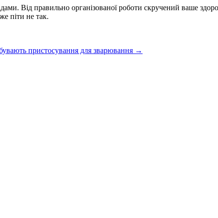
адами. Від правильно організованої роботи скручений ваше здоро
же піти не так.
 бувають пристосування для зварювання
→