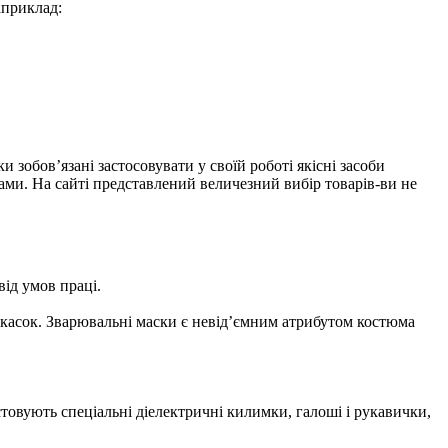
априклад:
зобов’язані застосовувати у своїй роботі якісні засоби
ами. На сайті представлений величезний вибір товарів-ви не
від умов праці.
-касок. Зварювальні маски є невід’ємним атрибутом костюма
овують спеціальні діелектричні килимки, галоші і рукавички,