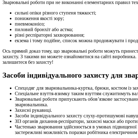
Зварювальні роботи при не виконанні елементарних правил тех
сильні опіки різного ступеня тяжкості;
пониження якості зору;
пневмоконіоз;
пиловий бронхіт або астма;
різні респіраторні захворювання;
екзема і тому подібне, список можна продовжувати і про
Ось прямий доказ тому, що зварювальні роботи можуть принести 
захисту. З такими ви можете ознайомитися на сайті виробника. 
залишитеся без захисту!
Засоби індивідуального захисту для зв
Спецодяг для зварювальника-куртка, брюки, костюм із зах
Спеціальне взуття-взимку таким взуттям служитимуть вал
Зварювальні роботи припускають обов’язкове застосуванн
зварювальника.
Захисні рукавиці.
Засоби індивідуального захисту слуху-протишумові наву
ЗІЗ органів дихання-респіратори, захисні маски або проти
Частенько зварювання здійснюється в умовах підвищеної 
застережливі можливість поразки робітника електричним