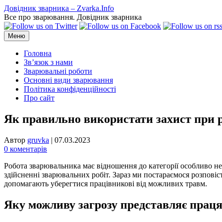
Перейти
Довідник зварника – Zvarka.Info
до
Все про зварювання. Довідник зварника
вмісту
Меню
Головна
Зв’язок з нами
Зварювальні роботи
Основні види зварювання
Політика конфіденційності
Про сайт
Як правильно використати захист при 
Автор
gruvka
|
07.03.2023
0 коментарів
Робота зварювальника має відношення до категорії особливо н
здійсненні зварювальних робіт. Зараз ми постараємося розповіс
допомагають уберегтися працівникові від можливих травм
.
Яку можливу загрозу представляє прац