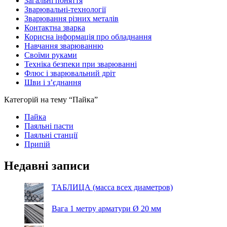
Загальні поняття
Зварювальні-технології
Зварювання різних металів
Контактна зварка
Корисна інформація про обладнання
Навчання зварюванню
Своїми руками
Техніка безпеки при зварюванні
Флюс і зварювальний дріт
Шви і з’єднання
Категорій на тему “Пайка”
Пайка
Паяльні пасти
Паяльні станції
Припій
Недавні записи
ТАБЛИЦА (масса всех диаметров)
Вага 1 метру арматури Ø 20 мм