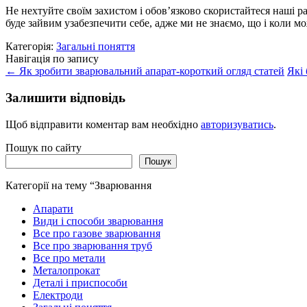
Не нехтуйте своїм захистом і обов’язково скористайтеся наші р
буде зайвим узабезпечити себе, адже ми не знаємо, що і коли мо
Категорія:
Загальні поняття
Навігація по запису
←
Як зробити зварювальний апарат-короткий огляд статей
Які
Залишити відповідь
Щоб відправити коментар вам необхідно
авторизуватись
.
Пошук по сайту
Пошук
Категорії на тему “Зварювання
Апарати
Види і способи зварювання
Все про газове зварювання
Все про зварювання труб
Все про метали
Металопрокат
Деталі і приспособи
Електроди