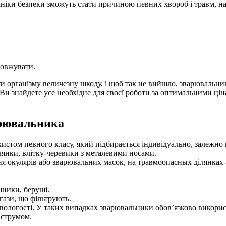
ніки безпеки зможуть стати причиною певних хвороб і травм, н
довжувати.
організму величезну шкоду, і щоб так не вийшло, зварювальники 
Ви знайдете усе необхідне для своєї роботи за оптимальними цін
арювальника
истом певного класу, який підбирається індивідуально, залежно 
янки, влітку-черевики з металевими носами.
я окулярів або зварювальних масок, на травмоопасных ділянках
шники, беруші.
гази, що фільтрують.
вологості. У таких випадках зварювальники обов’язково використ
 струмом.