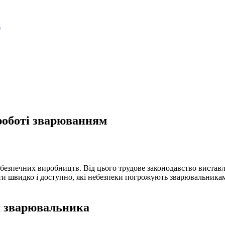
роботі зварюванням
ебезпечних виробництв. Від цього трудове законодавство вистав
ти швидко і доступно, які небезпеки погрожують зварювальникам і
я зварювальника