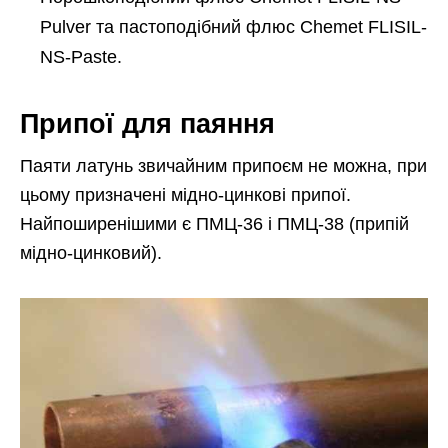
Pulver та пастоподібний флюс Chemet FLISIL-
NS-Paste.
Припої для паяння
Паяти латунь звичайним припоєм не можна, при
цьому призначені мідно-цинкові припої.
Найпоширенішими є ПМЦ-36 і ПМЦ-38 (припій
мідно-цинковий).