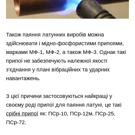
Також паяння латунних виробів можна
здійснювати і мідно-фосфористими припоями,
марками МФ-1, МФ-2, а також МФ-3. Однак такі
припої не забезпечують належної якості
з’єднання у плані вібраційних та ударних
навантажень.
З цієї причини застосовуються найкращі у
своєму роді припої для паяння латуні, це такі
срібні припої
як: ПСр-10, ПСр-12м, ПСр-25,
ПСр-72.