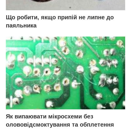
Що робити, якщо припій не липне до
паяльника
Як випаювати мікросхеми без
олововідсмоктування та обплетення