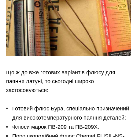
Що ж до вже готових варіантів флюсу для
паяння латуні, то сьогодні широко
застосовуються:
Готовий флюс Бура, спеціально призначений
для високотемпературного паяння деталей;
Флюси марок ПВ-209 та ПВ-209Х;
Порошкоподібний флюс Chemet FLISIL-NS-