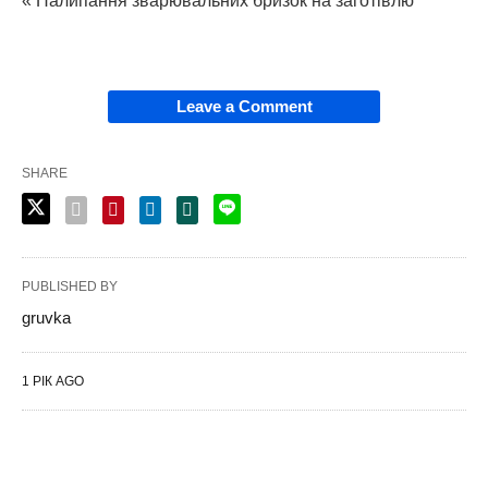
« Налипання зварювальних бризок на заготівлю
Leave a Comment
SHARE
PUBLISHED BY
gruvka
1 РІК AGO