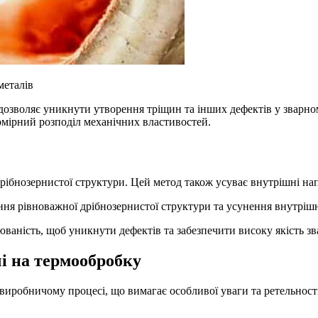
металів
дозволяє уникнути утворення тріщин та інших дефектів у зварно
номірний розподіл механічних властивостей.
дрібнозернистої структури. Цей метод також усуває внутрішні на
ння рівноважної дрібнозернистої структури та усунення внутрішн
ваність, щоб уникнути дефектів та забезпечити високу якість зв
чі на термообробку
виробничому процесі, що вимагає особливої уваги та ретельності