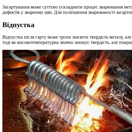
Загартування може суттєво ускладнити процес зварювання мета
дефектів у зварному шві. Для поліпшення зварюваності загартов
Відпустка
Відпустка після гарту може трохи знизити твердість металу, ал
тоді як високотемпературна значно знижує твердість, але покра