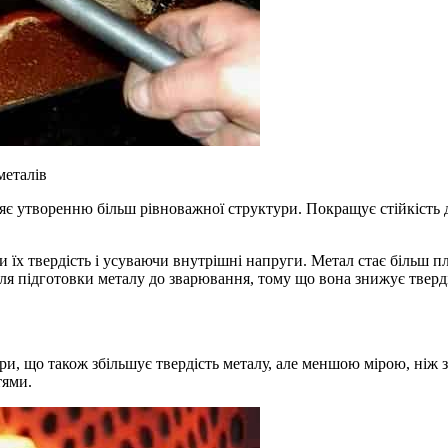
металів
 утворенню більш рівноважної структури. Покращує стійкість до 
и їх твердість і усуваючи внутрішні напруги. Метал стає більш
я підготовки металу до зварювання, тому що вона знижує тверді
ри, що також збільшує твердість металу, але меншою мірою, ніж
тями.