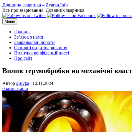
Перейти
Довідник зварника – Zvarka.Info
до
Все про зварювання. Довідник зварника
вмісту
Меню
Головна
Зв’язок з нами
Зварювальні роботи
Основні види зварювання
Політика конфіденційності
Про сайт
Вплив термообробки на механічні власт
Автор
gruvka
|
10.11.2024
0 коментарів