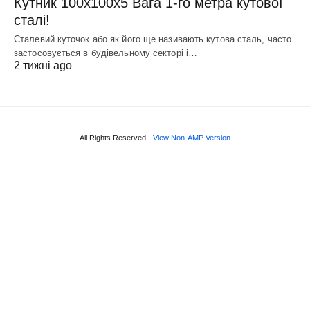
Кутник 100х100х5 Вага 1-го метра кутової
сталі!
Сталевий куточок або як його ще називають кутова сталь, часто
застосовується в будівельному секторі і…
2 тижні ago
All Rights Reserved
View Non-AMP Version