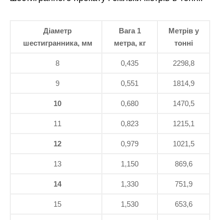
Діаметр
Вага 1
Метрів у
шестигранника, мм
метра, кг
тонні
8
0,435
2298,8
9
0,551
1814,9
10
0,680
1470,5
11
0,823
1215,1
12
0,979
1021,5
13
1,150
869,6
14
1,330
751,9
15
1,530
653,6