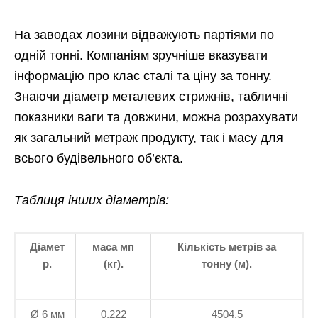
На заводах лозини відважують партіями по
одній тонні. Компаніям зручніше вказувати
інформацію про клас сталі та ціну за тонну.
Знаючи діаметр металевих стрижнів, табличні
показники ваги та довжини, можна розрахувати
як загальний метраж продукту, так і масу для
всього будівельного об’єкта.
Таблиця інших діаметрів:
Діамет
маса мп
Кількість метрів за
р.
(кг).
тонну (м).
Ø 6 мм
0,222
4504,5