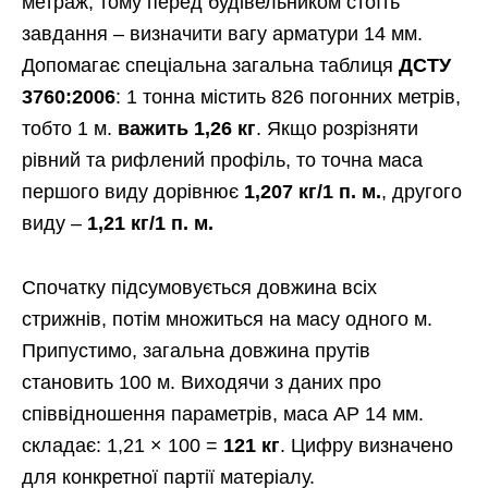
метраж, тому перед будівельником стоїть
завдання – визначити вагу арматури 14 мм.
Допомагає спеціальна загальна таблиця
ДСТУ
3760:2006
: 1 тонна містить 826 погонних метрів,
тобто 1 м.
важить 1,26 кг
. Якщо розрізняти
рівний та рифлений профіль, то точна маса
першого виду дорівнює
1,207 кг/1 п. м.
, другого
виду –
1,21 кг/1 п. м.
Спочатку підсумовується довжина всіх
стрижнів, потім множиться на масу одного м.
Припустимо, загальна довжина прутів
становить 100 м. Виходячи з даних про
співвідношення параметрів, маса АР 14 мм.
складає: 1,21 × 100 =
121 кг
. Цифру визначено
для конкретної партії матеріалу.