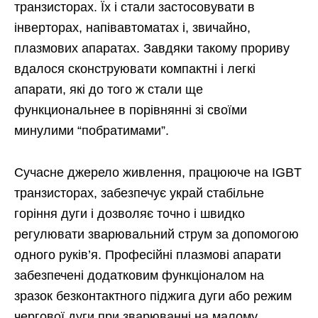
транзисторах. Їх і стали застосовувати в
інверторах, напівавтоматах і, звичайно,
плазмових апаратах. Завдяки такому прориву
вдалося сконструювати компактні і легкі
апарати, які до того ж стали ще
функциональнее в порівнянні зі своїми
минулими “побратимами”.
Сучасне джерело живлення, працююче на IGBT
транзисторах, забезпечує украй стабільне
горіння дуги і дозволяє точно і швидко
регулювати зварювальний струм за допомогою
одного руків’я. Професійні плазмові апарати
забезпечені додатковим функціоналом на
зразок безконтактного піджига дуги або режим
чергової дуги при зварюванні на малому