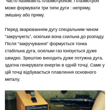
часто називають плазмотроном. Плазмотрон
може формувати три типи дуги : непряму,
змішану або пряму.
Перед зварюванням дугу спеціальним чином
“закручують”, оскільки вона схильна до розпаду.
Після “закручування” формується тонка
стабільна дуга, оскільки газ іонізується дуже
швидко. Зрештою виходить дуже потужна дуга,
здатна генерувати енергію в одній точці. Саме у
цій точці відбувається плавлення основного
металу.