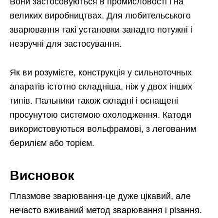
Вони застосовуються в промисловості і на
великих виробництвах. Для любительського
зварювання такі установки занадто потужні і
незручні для застосування.
Як ви розумієте, конструкція у сильноточных
апаратів істотно складніша, ніж у двох інших
типів. Пальники також складні і оснащені
просунутою системою охолодження. Катоди
використовуються вольфрамові, з легованим
берилієм або торієм.
Висновок
Плазмове зварювання-це дуже цікавий, але
нечасто вживаний метод зварювання і різання.