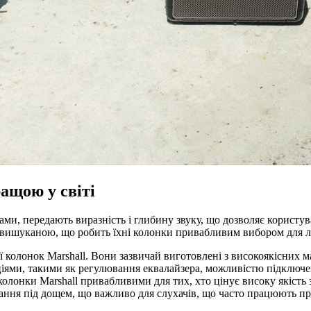
ащою у світі
ами, передають виразність і глибину звуку, що дозволяє корист
 є вишуканою, що робить їхні колонки привабливим вибором для 
ї колонок Marshall. Вони зазвичай виготовлені з високоякісних м
ями, такими як регулювання еквалайзера, можливістю підключенн
 колонки Marshall привабливими для тих, хто цінує високу якість
ання під дощем, що важливо для слухачів, що часто працюють пр