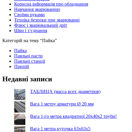
Корисна інформація про обладнання
Навчання зварюванню
Своїми руками
Техніка безпеки при зварюванні
Флюс і зварювальний дріт
Шви і з’єднання
Категорій на тему “Пайка”
Пайка
Паяльні пасти
Паяльні станції
Припій
Недавні записи
ТАБЛИЦА (масса всех диаметров)
Вага 1 метру арматури Ø 20 мм
Вага 1-го метра квадратної 20х40х2 труби!
Вага 1 метра куточка 63х63х5