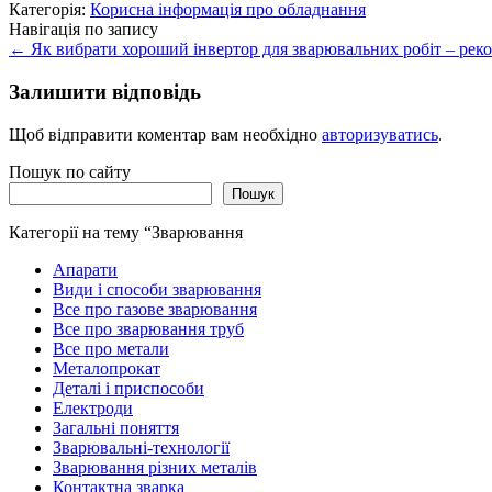
Категорія:
Корисна інформація про обладнання
Навігація по запису
←
Як вибрати хороший інвертор для зварювальних робіт – реко
Залишити відповідь
Щоб відправити коментар вам необхідно
авторизуватись
.
Пошук по сайту
Пошук
Категорії на тему “Зварювання
Апарати
Види і способи зварювання
Все про газове зварювання
Все про зварювання труб
Все про метали
Металопрокат
Деталі і приспособи
Електроди
Загальні поняття
Зварювальні-технології
Зварювання різних металів
Контактна зварка