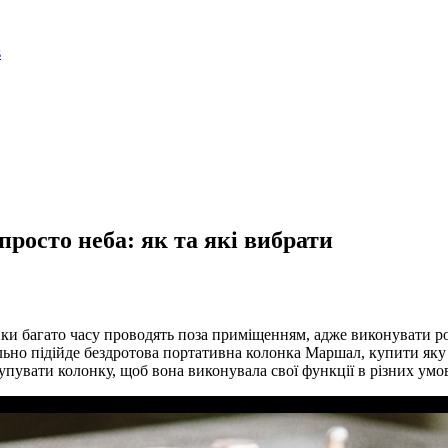
росто неба: як та які вибрати
 багато часу проводять поза приміщенням, адже виконувати робо
ально підійде бездротова портативна колонка Маршал, купити як
купувати колонку, щоб вона виконувала свої функції в різних у