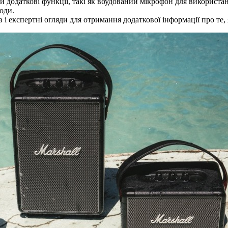
и додаткові функції, такі як вбудований мікрофон для використ
іоди.
в і експертні огляди для отримання додаткової інформації про те