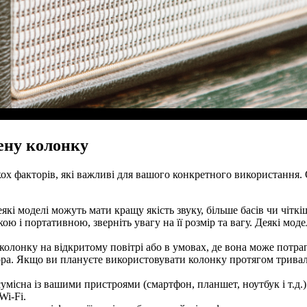
ену колонку
ох факторів, які важливі для вашого конкретного використання. О
які моделі можуть мати кращу якість звуку, більше басів чи чітк
ю і портативною, зверніть увагу на її розмір та вагу. Деякі моде
колонку на відкритому повітрі або в умовах, де вона може потр
ора. Якщо ви плануєте використовувати колонку протягом тривал
умісна із вашими пристроями (смартфон, планшет, ноутбук і т.д.)
Wi-Fi.