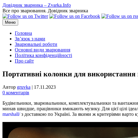
Перейти
Довідник зварника – Zvarka.Info
до
Все про зварювання. Довідник зварника
вмісту
Меню
Головна
Зв’язок з нами
Зварювальні роботи
Основні види зварювання
Політика конфіденційності
Про сайт
Портативні колонки для використання п
Автор
gruvka
|
17.11.2023
0 коментарів
Будівельники, зварювальники, комплектувальники та вантажники
минав швидше, працівники вмикають музику. Для цієї цілі іде
marshall/
з доставкою по Україні. За якими ж критеріями варто 