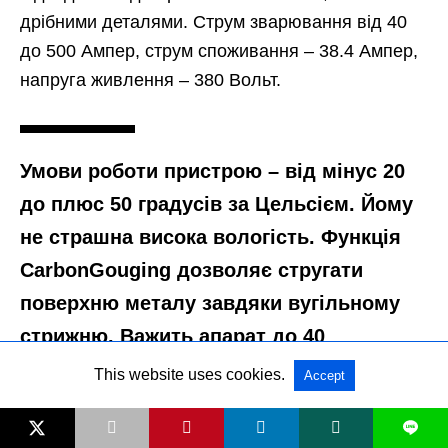
дрібними деталями. Струм зварювання від 40
до 500 Ампер, струм споживання – 38.4 Ампер,
напруга живлення – 380 Вольт.
Умови роботи пристрою – від мінус 20
до плюс 50 градусів за Цельсієм. Йому
не страшна висока вологість. Функція
CarbonGouging дозволяє стругати
поверхню металу завдяки вугільному
стрижню. Важить апарат до 40
кілограмів. Його мобільність
This website uses cookies.
Accept
передбачена особливостями конструкції
L
у вигляді чотирьох коліс. Також