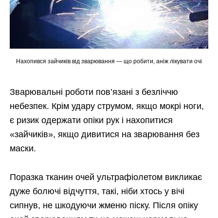
Нахопився зайчиків від зварювання — що робити, аніж лікувати очі
Зварювальні роботи пов’язані з безліччю
небезпек. Крім удару струмом, якщо мокрі ноги,
є ризик одержати опіки рук і нахопитися
«зайчиків», якщо дивитися на зварювання без
маски.
Поразка тканин очей ультрафіолетом викликає
дуже болючі відчуття, такі, ніби хтось у вічі
сипнув, не шкодуючи жменю піску. Після опіку