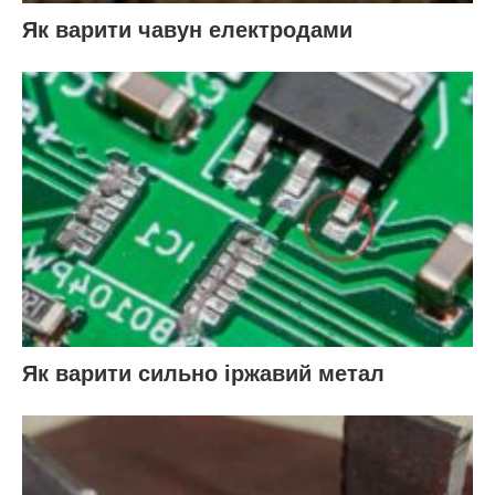
Як варити чавун електродами
Як варити сильно іржавий метал