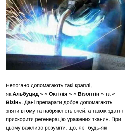
Непогано допомагають такі краплі,
як:
Альбуцид
» «
Октілія
» «
Візоптін
» та «
Візін
». Дані препарати добре допомагають
зняти втому та набряклість очей, а також здатні
прискорити регенерацію уражених тканин. При
цьому важливо розуміти, що, як і будь-які