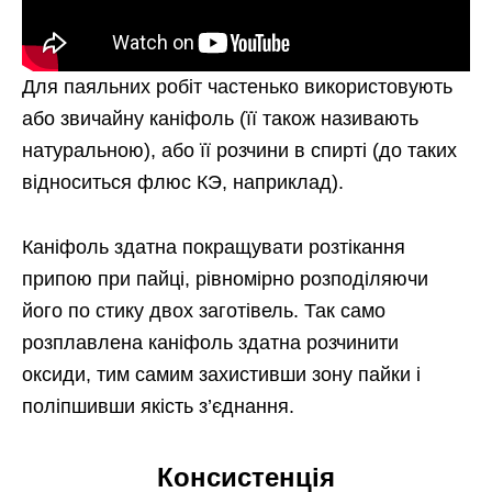
Для паяльних робіт частенько використовують
або звичайну каніфоль (її також називають
натуральною), або її розчини в спирті (до таких
відноситься флюс КЭ, наприклад).
Каніфоль здатна покращувати розтікання
припою при пайці, рівномірно розподіляючи
його по стику двох заготівель. Так само
розплавлена каніфоль здатна розчинити
оксиди, тим самим захистивши зону пайки і
поліпшивши якість з’єднання.
Консистенція