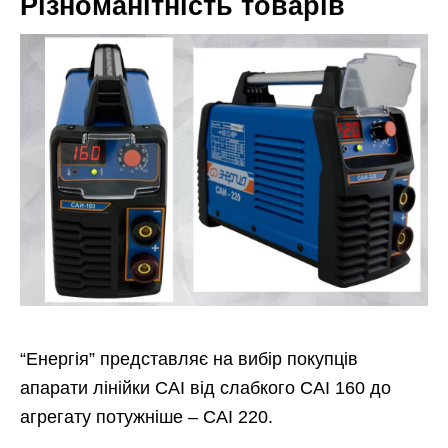
Різноманітність товарів
“Енергія” представляє на вибір покупців
апарати лінійки САІ від слабкого САІ 160 до
агрегату потужніше – САІ 220.