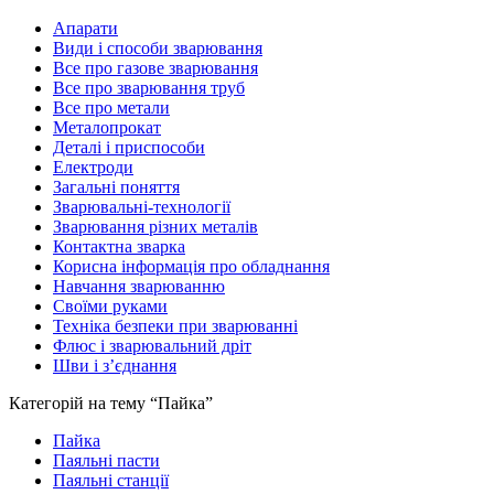
Апарати
Види і способи зварювання
Все про газове зварювання
Все про зварювання труб
Все про метали
Металопрокат
Деталі і приспособи
Електроди
Загальні поняття
Зварювальні-технології
Зварювання різних металів
Контактна зварка
Корисна інформація про обладнання
Навчання зварюванню
Своїми руками
Техніка безпеки при зварюванні
Флюс і зварювальний дріт
Шви і з’єднання
Категорій на тему “Пайка”
Пайка
Паяльні пасти
Паяльні станції