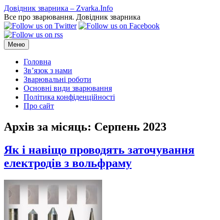
Перейти
Довідник зварника – Zvarka.Info
до
Все про зварювання. Довідник зварника
вмісту
Меню
Головна
Зв’язок з нами
Зварювальні роботи
Основні види зварювання
Політика конфіденційності
Про сайт
Архів за місяць:
Серпень 2023
Як і навіщо проводять заточування
електродів з вольфраму