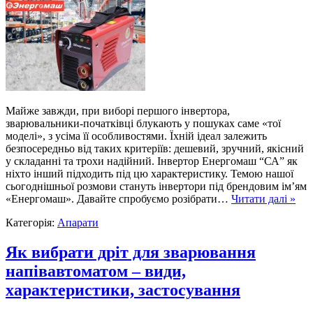
Майже завжди, при виборі першого інвертора,
зварювальники-початківці блукають у пошуках саме «тої
моделі», з усіма її особливостями. Їхній ідеал залежить
безпосередньо від таких критеріїв: дешевий, зручний, якісний
у складанні та трохи надійний. Інвертор Енергомаш “СА” як
ніхто інший підходить під цю характеристику. Темою нашої
сьогоднішньої розмови стануть інвертори під брендовим ім’ям
«Енергомаш». Давайте спробуємо розібрати…
Читати далі »
Категорія:
Апарати
Як вибрати дріт для зварювання
напівавтоматом – види,
характеристики, застосування