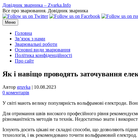
Перейти
Довідник зварника – Zvarka.Info
до
Все про зварювання. Довідник зварника
вмісту
Меню
Головна
Зв’язок з нами
Зварювальні роботи
Основні види зварювання
Політика конфіденційності
Про сайт
Як і навіщо проводять заточування еле
Автор
gruvka
|
10.08.2023
0 коментарів
У світі мають велику популярність вольфрамові електроди. Во
Для отримання швів високого професійного рівня рекомендуємо
різноманітність методів та технік. Недостатньо знати і викори
Існують досить цікаві не складні способи, що дозволяють підня
технологія, і як рекомендовано точити вольфрамовий електрод.