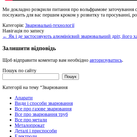
Ми докладно розкрили питання про вольфрамове заточування ст
послужить для вас першим кроком у розвитку та просуванні, ро
Категорія:
Зварювальні-технології
Навігація по запису
←
Як і де застосовують алюмінієвий зварювальний дріт, його х
Залишити відповідь
Щоб відправити коментар вам необхідно
авторизуватись
.
Пошук по сайту
Пошук
Категорії на тему “Зварювання
Апарати
Види і способи зварювання
Все про газове зварювання
Все про зварювання труб
Все про метали
Металопрокат
Деталі і приспособи
Електроди