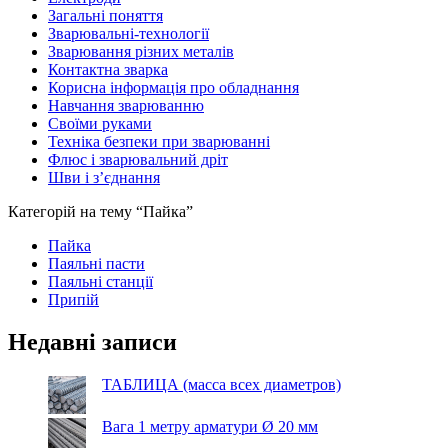
Загальні поняття
Зварювальні-технології
Зварювання різних металів
Контактна зварка
Корисна інформація про обладнання
Навчання зварюванню
Своїми руками
Техніка безпеки при зварюванні
Флюс і зварювальний дріт
Шви і з’єднання
Категорій на тему “Пайка”
Пайка
Паяльні пасти
Паяльні станції
Припій
Недавні записи
ТАБЛИЦА (масса всех диаметров)
Вага 1 метру арматури Ø 20 мм