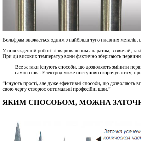
Вольфрам вважається одним з найбільш туго плавних металів, щ
У повсякденній роботі зі зварювальним апаратом, зазвичай, та
При дії високих температур вони фактично зберігають первинну
Все ж таки існують способи, що дозволяють змінити перв
самого шва. Електрод може поступово скорочуватися, пр
“Існують прості, але дуже ефективні способи, що дозволяють 
свою чергу створює оптимальні професійні шви.”
ЯКИМ СПОСОБОМ, МОЖНА ЗАТОЧ