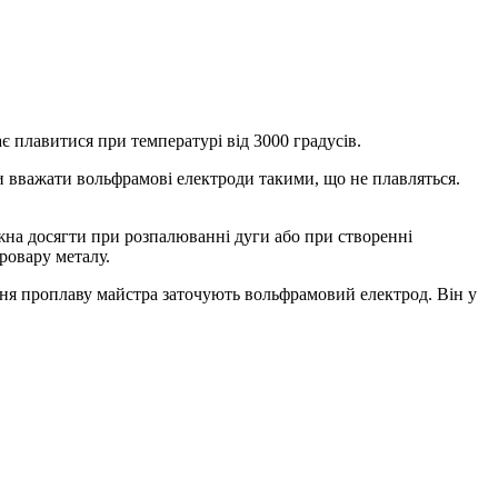
 плавитися при температурі від 3000 градусів.
ти вважати вольфрамові електроди такими, що не плавляться.
жна досягти при розпалюванні дуги або при створенні
ровару металу.
вня проплаву майстра заточують вольфрамовий електрод. Він у