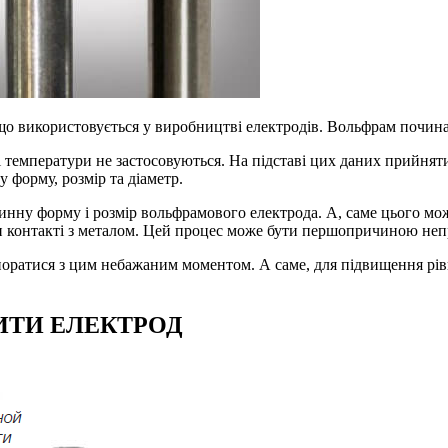
о використовується у виробництві електродів. Вольфрам починає
кі температури не застосовуються. На підставі цих даних прийня
 форму, розмір та діаметр.
инну форму і розмір вольфрамового електрода. А, саме цього мо
и контакті з металом. Цей процес може бути першопричиною неп
впоратися з цим небажаним моментом. А саме, для підвищення рі
ИТИ ЕЛЕКТРОД