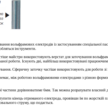
чування вольфрамових електродів із застосуванням спеціальної п
обляться інструменти.
стіше майстри використовують верстат для заточування вольфрам
уваної роботи. Існують дві, найбільш використовувані працюючи
вання. Сферичну заточку частіше використовують для роботи зі
 немає, між роботою вольфрамовими електродами з різною формою
ої частини дорівнюватиме 6мм. Так можна розрахувати власний д
тупити кінець отриманого електрода, провівши їм по жорсткій 
рювального струму, що подається.