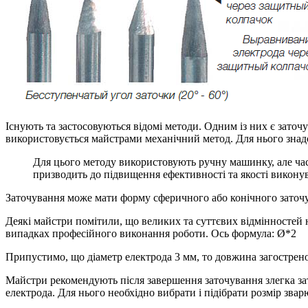
Існують та застосовуються відомі методи. Одним із них є зато
використовується майстрами механічний метод. Для нього знад
Для цього методу використовують ручну машинку, але ча
призводить до підвищення ефективності та якості викон
Заточування може мати форму сферичного або конічного заточу
Деякі майстри помітили, що великих та суттєвих відмінностей
випадках професійного виконання роботи. Ось формула: Ø*2
Припустимо, що діаметр електрода 3 мм, то довжина загострен
Майстри рекомендують після завершення заточування злегка за
електрода. Для нього необхідно вибрати і підібрати розмір зва