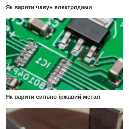
Як варити чавун електродами
Як варити сильно іржавий метал