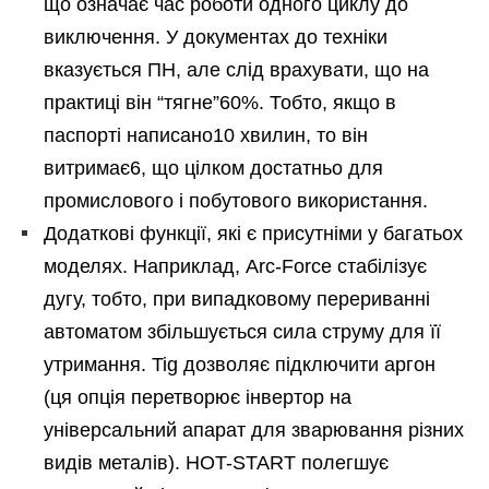
що означає час роботи одного циклу до
виключення. У документах до техніки
вказується ПН, але слід врахувати, що на
практиці він “тягне”60%. Тобто, якщо в
паспорті написано10 хвилин, то він
витримає6, що цілком достатньо для
промислового і побутового використання.
Додаткові функції, які є присутніми у багатьох
моделях. Наприклад, Arc-Force стабілізує
дугу, тобто, при випадковому перериванні
автоматом збільшується сила струму для її
утримання. Tig дозволяє підключити аргон
(ця опція перетворює інвертор на
універсальний апарат для зварювання різних
видів металів). HOT-START полегшує