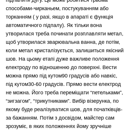
підпалити дугу. Це може робитися трьома
способами-чирканьем, постукуванням або
торканням ( у разі, якщо в апараті є функція
автоматичного підпалу). Як тільки вона
утворилася треба починати розплавляти метал,
щоб утворилася зварювальна ванна, де потім,
коли метал кристалізується, залишиться якісний
шов. На цьому етапі дуже важливе положення
електроду по відношенню до поверхні. Вести
можна прямо під кутом90 градусів або навкіс,
під кутом30-60 градусів. Прямо вести електрод
не можна. Його треба переміщати “петельками”,
“зигзагом”, “трикутниками”. Вибір візерунка, по
якому буде реалізуватися шов, для початківців-
за бажанням. Потім з досвідом, майстер сам
зрозуміє, в яких положеннях йому зручніше