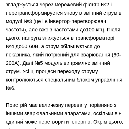
згладжується через мережевий фільтр №2 і
перетрансформируется знову в змінний струм в
модулі №3 (це і є інвертор-перетворювач
частоти), але вже з частотами до100 кГц. Після
цього, напруга знижується в трансформаторі
№4 до50-60В, а струм збільшується до
показника, який потрібний для зварювання (60-
200А). Далі №5 модуль випрямляє змінний
струм. Усі ці процеси переходу струму
контролюються спеціальним блоком управління
№6.
Пристрій має величезну перевагу порівняно з
іншими зварювальними апаратами, оскільки він
єдиний може перетворити енергію. Окрім цього,