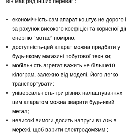
він має ряд інших переваг :
економічність-сам апарат коштує не дорого і
за рахунок високого коефіцієнта корисної дії
енергію “мотає” помірно;
доступність-цей апарат можна придбати у
будь-якому магазині побутової техніки;
мобільність-агрегат важить не більше10
кілограм, залежно від моделі. Його легко
транспортувати;
універсальність-при різних налаштуваннях
цим апаратом можна зварити будь-який
метал;
невисокі вимоги-досить напруги в170В в
мережі, щоб варити електродом3мм ;