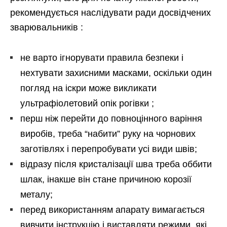
рекомендується наслідувати ради досвідчених
зварювальників :
не варто ігнорувати правила безпеки і
нехтувати захисними масками, оскільки один
погляд на іскри може викликати
ультрафіолетовий опік рогівки ;
перш ніж перейти до повноцінного варіння
виробів, треба “набити” руку на чорнових
заготівлях і перепробувати усі види швів;
відразу після кристалізації шва треба оббити
шлак, інакше він стане причиною корозії
металу;
перед використанням апарату вимагається
вивчити інструкцію і виставляти режими, які