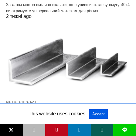
Загалом можна сміливо сказати, що купивши сталеву смугу 40х4
ви отримуєте універсальний матеріал для різних…
2 тижні ago
МЕТАЛОПРОКАТ
This website uses cookies.
Accept
Кутник 100х100х5 Вага 1-го метра кутової
сталі!
L
Сталевий куточок або як його ще називають кутова сталь, часто