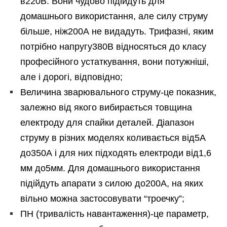
в220В. Вони чудово підійдуть для
домашнього використання, але силу струму
більше, ніж200А не видадуть. Трифазні, яким
потрібно напругу380В відносяться до класу
професійного устаткування, вони потужніші,
але і дорогі, відповідно;
Величина зварювального струму-це показник,
залежно від якого вибирається товщина
електроду для спайки деталей. Діапазон
струму в різних моделях коливається від5А
до350А і для них підходять електроди від1,6
мм до5мм. Для домашнього використання
підійдуть апарати з силою до200А, на яких
вільно можна застосовувати “троечку”;
ПН (тривалість навантаження)-це параметр,