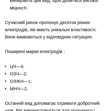
вибирають цей вид, щоб добитися високої
міцності.
Сучасний ринок пропонує десяток різних
електродів, які мають унікальні властивості.
Вони вживаються у відповідних ситуаціях.
Поширені марки електродів :
ЦЧ—4;
ОЗЧ—2;
ОЗЖН—1;
МНЧ—2.
Останній вид допомагає отримати добротний
шов. Він використовується для холодного і