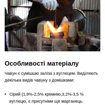
Особливості матеріалу
Чавун є сумішшю заліза з вуглецем. Виділяють
декілька видів чавуну з домішками:
Сірий (1,9%-2,5% кремнію,3,2%-3,5 %
вуглецю, є присутніми ще марганець,