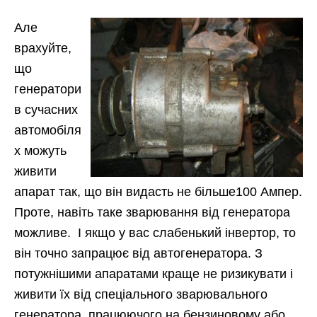
Але
врахуйте,
що
генератори
в сучасних
автомобіля
х можуть
живити
апарат так, що він видасть не більше100 Ампер.
Проте, навіть таке зварювання від генератора
можливе. І якщо у вас слабенький інвертор, то
він точно запрацює від автогенератора. З
потужнішими апаратами краще не ризикувати і
живити їх від спеціального зварювального
генератора, працюючого на бензиновому або