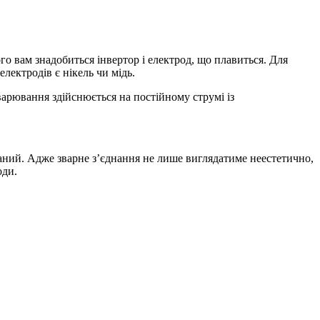
о вам знадобиться інвертор і електрод, що плавиться. Для
ектродів є нікель чи мідь.
арювання здійснюється на постійному струмі із
даний. Адже зварне з’єднання не лише виглядатиме неестетично,
оди.