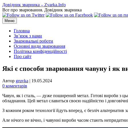
Перейти
Довідник зварника – Zvarka.Info
до
Все про зварювання. Довідник зварника
вмісту
Меню
Головна
Зв’язок з нами
Зварювальні роботи
Основні види зварювання
Політика конфіденційності
Про сайт
Які є способи зварювання чавуну і як 
Автор
gruvka
|
19.05.2024
0 коментарів
Чавун, як і сталь, — дуже поширений метал. Готові вироби з ць
обладнання. Цей метал славиться своєю надійністю і довговічні
З кожним роком технології йдуть вперед, є безліч альтернатив 
Але нічого не вічно, і чавунні вироби часом стають непридатн