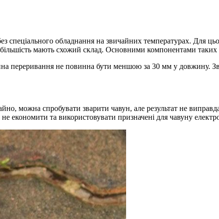
ез спеціального обладнання на звичайних температурах. Для цьог
 більшість мають схожий склад. Основними компонентами таких ел
на переривання не повинна бути меншою за 30 мм у довжину. Зв
чайно, можна спробувати зварити чавун, але результат не виправ
 не економити та використовувати призначені для чавуну електр