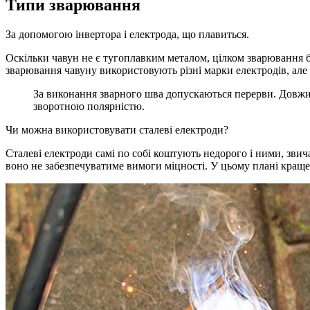
Типи зварювання
За допомогою інвертора і електрода, що плавиться.
Оскільки чавун не є тугоплавким металом, цілком зварювання б
зварювання чавуну використовують різні марки електродів, але
За виконання зварного шва допускаються перерви. Довжи
зворотною полярністю.
Чи можна використовувати сталеві електроди?
Сталеві електроди самі по собі коштують недорого і ними, зви
воно не забезпечуватиме вимоги міцності. У цьому плані краще