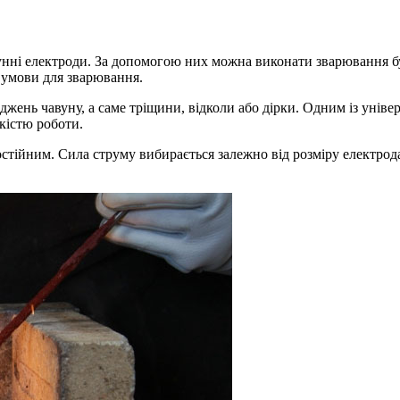
нні електроди. За допомогою них можна виконати зварювання буд
 умови для зварювання.
жень чавуну, а саме тріщини, відколи або дірки. Одним із уніве
якістю роботи.
стійним. Сила струму вибирається залежно від розміру електрод