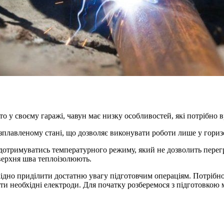
то у своєму гаражі, чавун має низку особливостей, які потрібно в
озплавленому стані, що дозволяє виконувати роботи лише у гори
дотримуватись температурного режиму, який не дозволить перегр
верхня шва теплоізолюють.
хідно приділити достатню увагу підготовчим операціям. Потрібн
и необхідні електроди. Для початку розберемося з підготовкою 