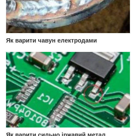
Як варити чавун електродами
Як варити сильно іржавий метал