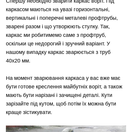
Спершу необхідно зварити каркас воріт. Під
каркасом маються на увазі горизонтальні,
вертикальні і поперечні металеві профтрубы,
зварені разом і що утворюють стулку. Так,
каркас ми робитимемо саме з профтруб,
оскільки це недорогий і зручний варіант. У
нашому випадку каркас зварюється з труб
40х20 мм.
На момент зварювання каркаса у вас вже має
бути готове креслення майбутніх воріт, а також
мають бути нарізані і зачищені деталі. Кути
зарізайте під кутом, щоб потім їх можна бути
краще зістикувати.