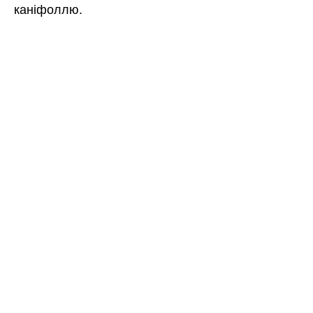
каніфоллю.