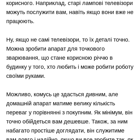
корисного. Наприклад, старі лампові телевізори
можуть послужити вам, навіть якщо вони вже не
працюють.
Ну, якщо не самі телевізори, то їх деталі точно.
Можна зробити апарат для точкового
зварювання, що стане корисною річчю в
будинку у того, хто любить і може робити роботу
своїми руками.
Можливо, комусь це здасться дивним, але
домашній апарат матиме велику кількість
переваг у порівнянні з покупним. Як мінімум, він
точно обійдеться вам дешевше. Також, за ним
набагато простіше доглядати, він служитиме
вам довго і надійно, якщо ви все зробите так, як