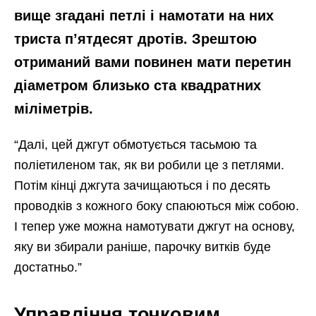
вище згадані петлі і намотати на них
триста п’ятдесят дротів. Зрештою
отриманий вами повинен мати перетин
діаметром близько ста квадратних
міліметрів.
“Далі, цей джгут обмотується тасьмою та
поліетиленом так, як ви робили це з петлями.
Потім кінці джгута зачищаються і по десять
проводків з кожного боку спаюються між собою.
І тепер уже можна намотувати джгут на основу,
яку ви збирали раніше, парочку витків буде
достатньо.”
Управління точковим