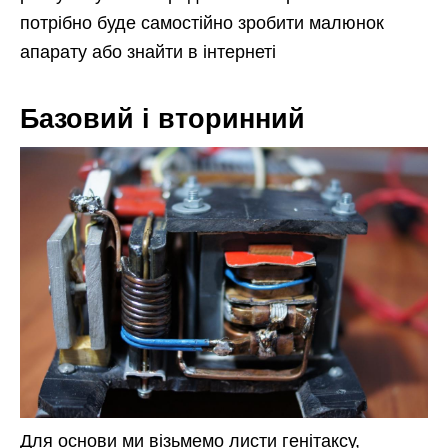
потрібно буде самостійно зробити малюнок
апарату або знайти в інтернеті
Базовий і вторинний
Для основи ми візьмемо листи генітаксу,