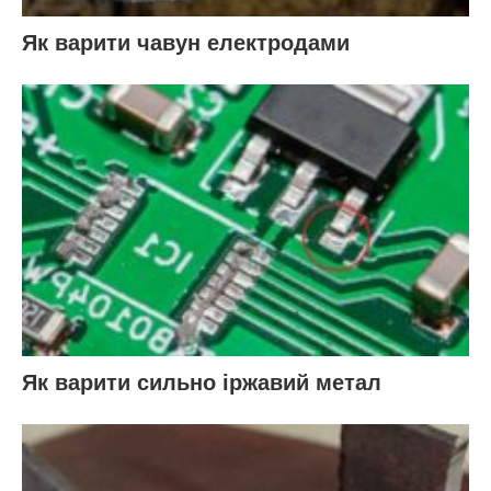
Як варити чавун електродами
Як варити сильно іржавий метал