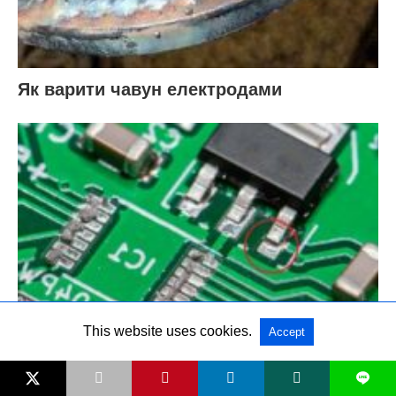
Як варити чавун електродами
This website uses cookies.
Accept
Як варити сильно іржавий метал
L