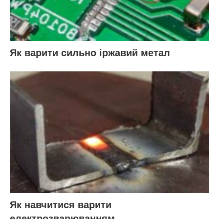
Як варити сильно іржавий метал
Як навчитися варити
електрозварюванням