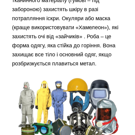
тканинного матеріалу (гумові – під
забороною) захистять шкіру в разі
потрапляння іскри. Окуляри або маска
(краще використовувати «Хамелеон»), які
захистять очі від «зайчиків» . Роба – це
форма одягу, яка стійка до горіння. Вона
захищає все тіло і основний одяг, якщо
розбризкується плавиться метал.