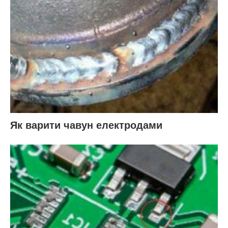
Як варити чавун електродами