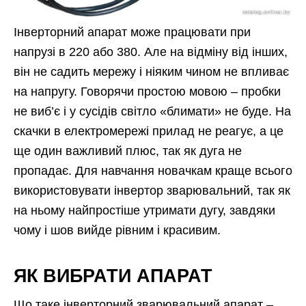
Інверторний апарат може працювати при
напрузі в 220 або 380. Але на відміну від інших,
він не садить мережу і ніяким чином не впливає
на напругу. Говорячи простою мовою – пробки
не виб’є і у сусідів світло «блимати» не буде. На
скачки в електромережі прилад не реагує, а це
ще один важливий плюс, так як дуга не
пропадає. Для навчання новачкам краще всього
використовувати інвертор зварювальний, так як
на ньому найпростіше утримати дугу, завдяки
чому і шов вийде рівним і красивим.
ЯК ВИБРАТИ АПАРАТ
Що таке інверторний зварювальний апарат –