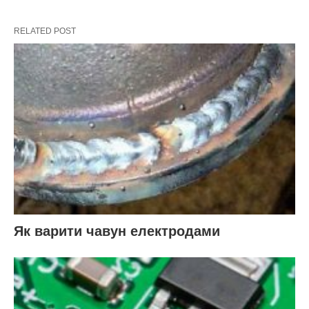
RELATED POST
Як варити чавун електродами