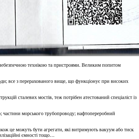
 з небезпечною технікою та пристроями. Великим попитом
оди; все з перерахованого вище, що функціонує при високих
укцій сталевих мостів, теж потрібен атестований спеціаліст із
ю; частини морського трубопроводу; нафтопереробний
ож це можуть бути агрегати, які витримують вакуум або тиск
тилізаційні ємності тощо…