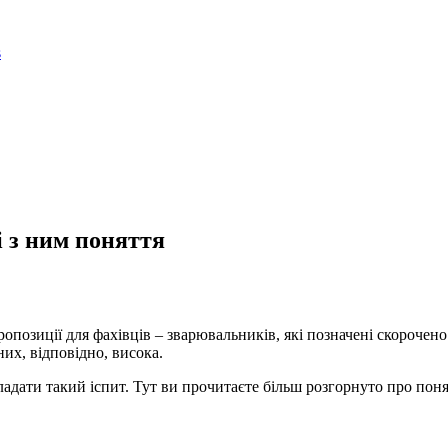
 з ним поняття
позиції для фахівців – зварювальників, які позначені скорочен
них, відповідно, висока.
ладати такий іспит. Тут ви прочитаєте більш розгорнуто про поня