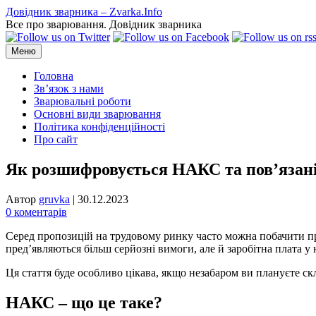
Перейти
Довідник зварника – Zvarka.Info
до
Все про зварювання. Довідник зварника
вмісту
Меню
Головна
Зв’язок з нами
Зварювальні роботи
Основні види зварювання
Політика конфіденційності
Про сайт
Як розшифровується НАКС та пов’язані
Автор
gruvka
|
30.12.2023
0 коментарів
Серед пропозицій на трудовому ринку часто можна побачити про
пред’являються більш серйозні вимоги, але й заробітна плата у 
Ця стаття буде особливо цікава, якщо незабаром ви плануєте ск
НАКС – що це таке?