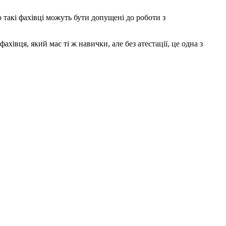
о такі фахівці можуть бути допущені до роботи з
івця, який має ті ж навички, але без атестації, це одна з