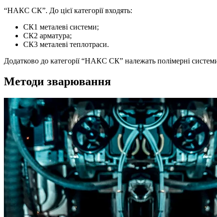
“НАКС СК”. До цієї категорії входять:
СК1 металеві системи;
СК2 арматура;
СК3 металеві теплотраси.
Додатково до категорії “НАКС СК” належать полімерні системи
Методи зварювання