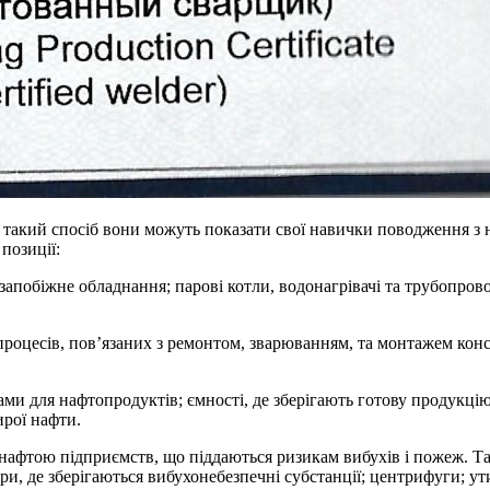
. У такий спосіб вони можуть показати свої навички поводження
позиції:
запобіжне обладнання; парові котли, водонагрівачі та трубопров
оцесів, пов’язаних з ремонтом, зварюванням, та монтажем констр
и для нафтопродуктів; ємності, де зберігають готову продукці
ирої нафти.
фтою підприємств, що піддаються ризикам вибухів і пожеж. Так
ари, де зберігаються вибухонебезпечні субстанції; центрифуги; у