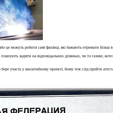
або це можуть робити самі фахівці, які бажають отримати більш 
планують задіяти на відповідальних ділянках, чи то газове, кот
 бере участь у масштабному проекті, йому теж слід пройти атест