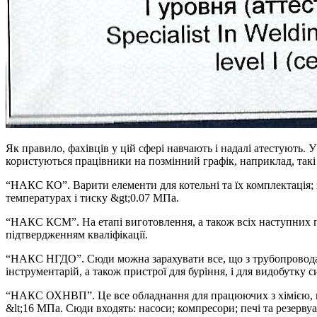
Як правило, фахівців у цій сфері навчають і надалі атестують
користуються працівники на позмінний графік, наприклад, такі 
“НАКС КО”. Варити елементи для котельні та їх комплектація; 
температурах і тиску &gt;0.07 МПа.
“НАКС КСМ”. На етапі виготовлення, а також всіх наступних пр
підтвердженням кваліфікації.
“НАКС НГДО”. Сюди можна зарахувати все, що з трубопроводам
інструментарій, а також пристрої для буріння, і для видобутку с
“НАКС ОХНВП”. Це все обладнання для працюючих з хімією, на
&lt;16 МПа. Сюди входять: насоси; компресори; печі та резерву