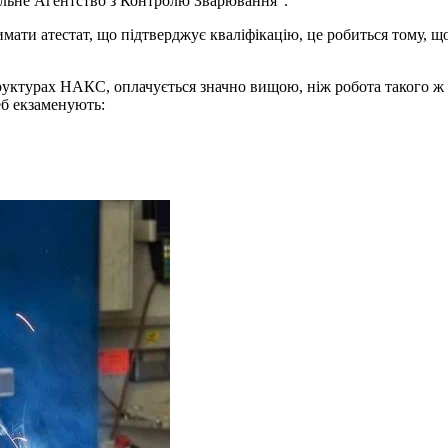
альне Агентство з Контролю Зварювання”.
имати атестат, що підтверджує кваліфікацію, це робиться тому, щ
уктурах НАКС, оплачується значно вищою, ніж робота такого ж фах
еб екзаменують: