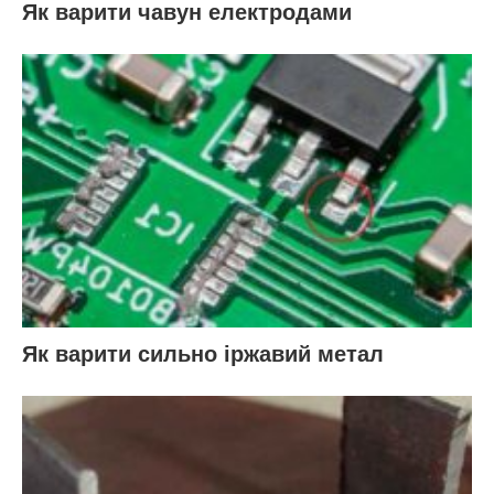
Як варити чавун електродами
Як варити сильно іржавий метал