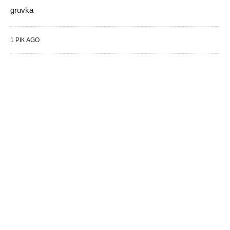
gruvka
1 РІК AGO