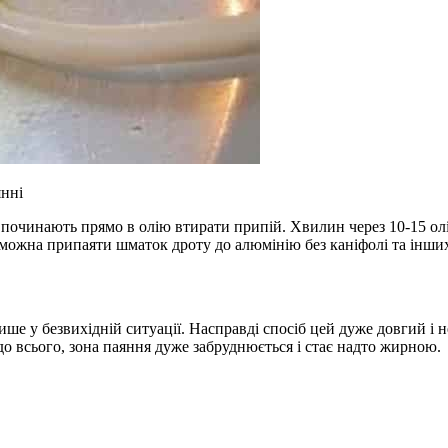
нні
починають прямо в олію втирати припій. Хвилин через 10-15 олі
можна припаяти шматок дроту до алюмінію без каніфолі та інших
е у безвихідній ситуації. Насправді спосіб цей дуже довгий і 
до всього, зона паяння дуже забруднюється і стає надто жирною.