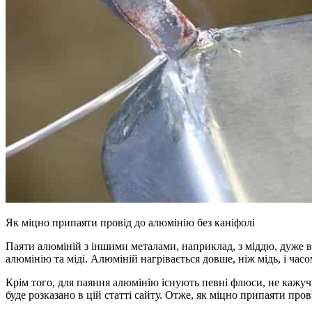
Як міцно припаяти провід до алюмінію без каніфолі
Паяти алюміній з іншими металами, наприклад, з міддю, дуже ва
алюмінію та міді. Алюміній нагрівається довше, ніж мідь, і ча
Крім того, для паяння алюмінію існують певні флюси, не кажучи
буде розказано в цій статті сайту. Отже, як міцно припаяти пров