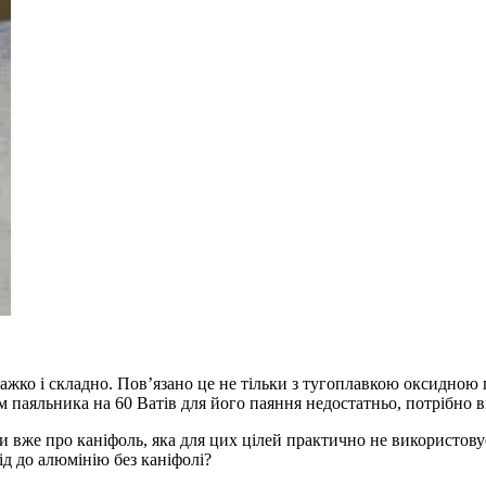
жко і складно. Пов’язано це не тільки з тугоплавкою оксидною п
сом паяльника на 60 Ватів для його паяння недостатньо, потрібн
 вже про каніфоль, яка для цих цілей практично не використовує
ід до алюмінію без каніфолі?