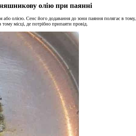
няшникову олію при паянні
бо олією. Сенс його додавання до зони паяння полягає в тому, 
 в тому місці, де потрібно припаяти провід.