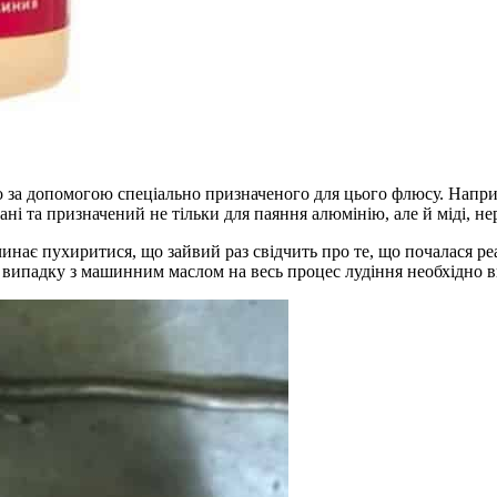
о за допомогою спеціально призначеного для цього флюсу. Напри
і та призначений не тільки для паяння алюмінію, але й міді, нер
инає пухиритися, що зайвий раз свідчить про те, що почалася ре
випадку з машинним маслом на весь процес лудіння необхідно ви