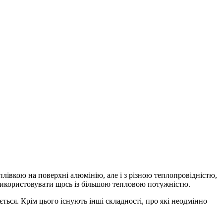
лівкою на поверхні алюмінію, але і з різною теплопровідністю,
о використовувати щось із більшою тепловою потужністю.
ться. Крім цього існують інші складності, про які неодмінно