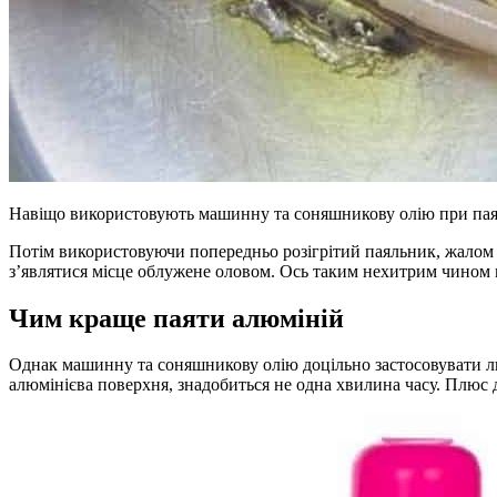
Навіщо використовують машинну та соняшникову олію при пая
Потім використовуючи попередньо розігрітий паяльник, жалом 
з’являтися місце облужене оловом. Ось таким нехитрим чином 
Чим краще паяти алюміній
Однак машинну та соняшникову олію доцільно застосовувати лиш
алюмінієва поверхня, знадобиться не одна хвилина часу. Плюс 