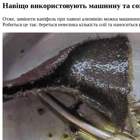
Навіщо використовують машинну та со
Отже, замінити каніфоль при паянні алюмінію можна машинним а
Робиться це так: береться невелика кількість олії та наноситься