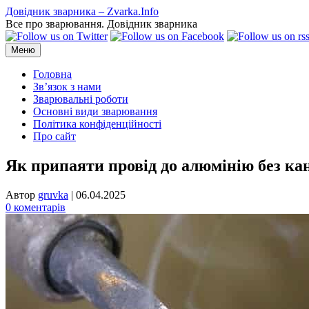
Перейти
Довідник зварника – Zvarka.Info
до
Все про зварювання. Довідник зварника
вмісту
Меню
Головна
Зв’язок з нами
Зварювальні роботи
Основні види зварювання
Політика конфіденційності
Про сайт
Як припаяти провід до алюмінію без ка
Автор
gruvka
|
06.04.2025
0 коментарів