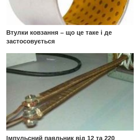
Втулки ковзання – що це таке і де
застосовується
Імпульсний паяльник від 12 та 220