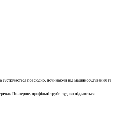
уба зустрічається повсюдно, починаючи від машинобудування та
ереваг. По-перше, профільні труби чудово піддаються