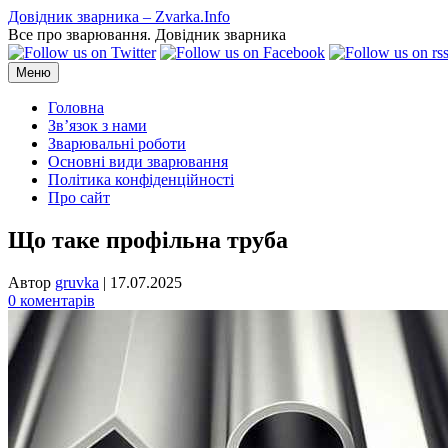
Перейти
Довідник зварника – Zvarka.Info
до
Все про зварювання. Довідник зварника
вмісту
Меню
Головна
Зв’язок з нами
Зварювальні роботи
Основні види зварювання
Політика конфіденційності
Про сайт
Що таке профільна труба
Автор
gruvka
|
17.07.2025
0 коментарів