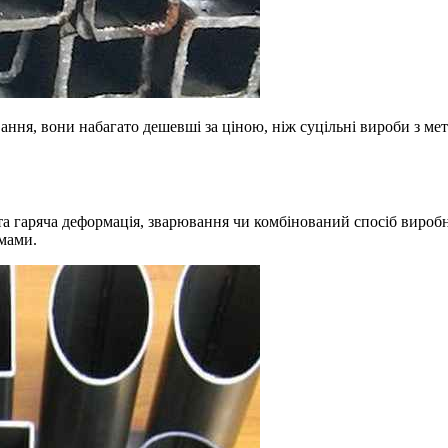
ння, вони набагато дешевші за ціною, ніж суцільні вироби з мет
та гаряча деформація, зварювання чи комбінований спосіб вироб
мами.