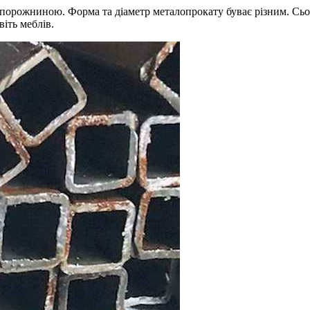
орожниною. Форма та діаметр металопрокату буває різним. Сьог
іть меблів.