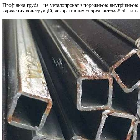
Профільна труба – це металопрокат з порожньою внутрішньою п
каркасних конструкцій, декоративних споруд, автомобілів та нав