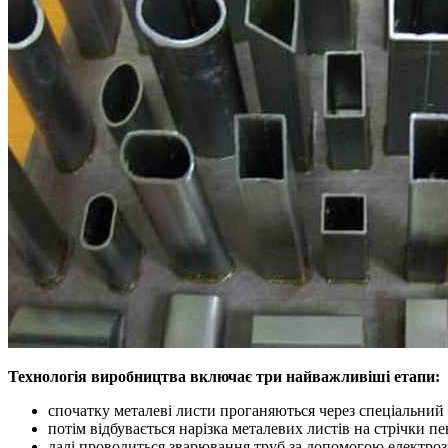
Технологія виробництва включає три найважливіші етапи:
спочатку металеві листи проганяються через спеціальний
потім відбувається нарізка металевих листів на стрічки пе
далі проводиться зварювання труб за допомогою електро