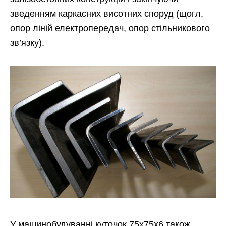
зведенням каркасних висотних споруд (щогл,
опор ліній електропередач, опор стільникового
зв’язку).
У машинобудуванні куточок 75х75х6 також