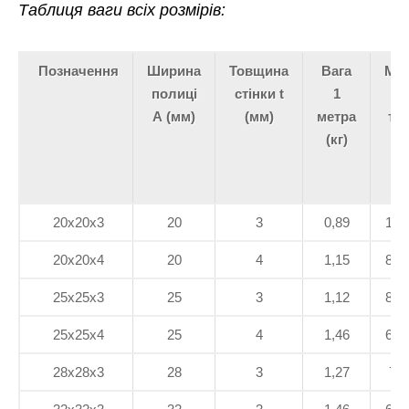
Таблиця ваги всіх розмірів:
Позначення
Ширина
Товщина
Вага
Ме
полиці
стінки t
1
в 
A (мм)
(мм)
метра
тон
(кг)
20х20х3
20
3
0,89
112
20х20х4
20
4
1,15
869
25х25х3
25
3
1,12
892
25х25х4
25
4
1,46
684
28х28х3
28
3
1,27
787