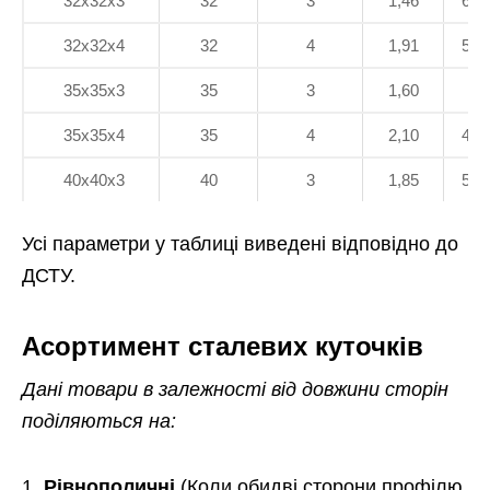
32х32х3
32
3
1,46
684
32х32х4
32
4
1,91
523
35х35х3
35
3
1,60
62
35х35х4
35
4
2,10
476
40х40х3
40
3
1,85
540
Усі параметри у таблиці виведені відповідно до
ДСТУ.
Асортимент сталевих куточків
Дані товари в залежності від довжини сторін
поділяються на:
Рівнополичні
(Коли обидві сторони профілю