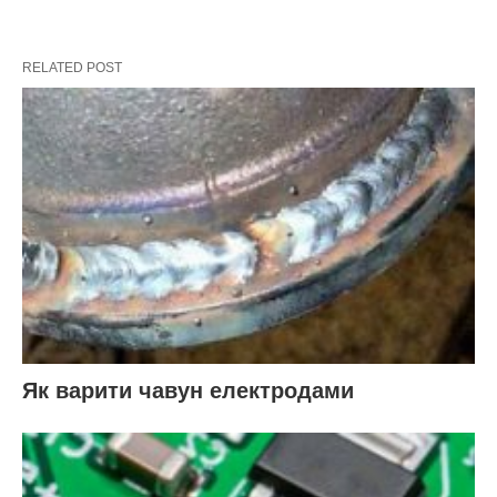
RELATED POST
Як варити чавун електродами