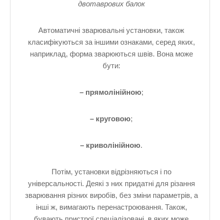
двотаврових балок
Автоматичні зварювальні установки, також
класифікуються за іншими ознаками, серед яких,
наприклад, форма зварюються швів. Вона може
бути:
– прямолінійною
;
– круговою
;
– криволінійною
.
Потім, установки відрізняються і по
універсальності. Деякі з них придатні для різання
зварювання різних виробів, без зміни параметрів, а
інші ж, вимагають перенастроювання. Також,
бувають пристрої спеціалізовані, в яких може