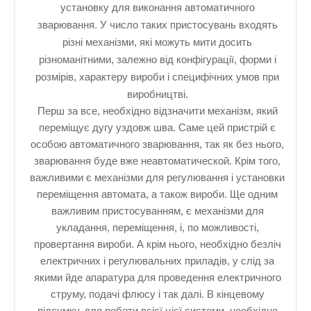
установку для виконання автоматичного
зварювання. У число таких пристосувань входять
різні механізми, які можуть мити досить
різноманітними, залежно від конфігурації, форми і
розмірів, характеру вироби і специфічних умов при
виробництві.
Перш за все, необхідно відзначити механізм, який
переміщує дугу уздовж шва. Саме цей пристрій є
особою автоматичного зварювання, так як без нього,
зварювання буде вже неавтоматической. Крім того,
важливими є механізми для регулювання і установки
переміщення автомата, а також вироби. Ще одним
важливим пристосуванням, є механізми для
укладання, переміщення, і, по можливості,
провертання вироби. А крім нього, необхідно безліч
електричних і регулювальних приладів, у слід за
якими йде апаратура для проведення електричного
струму, подачі флюсу і так далі. В кінцевому
підсумку, для роботи всієї цієї системи, необхідне