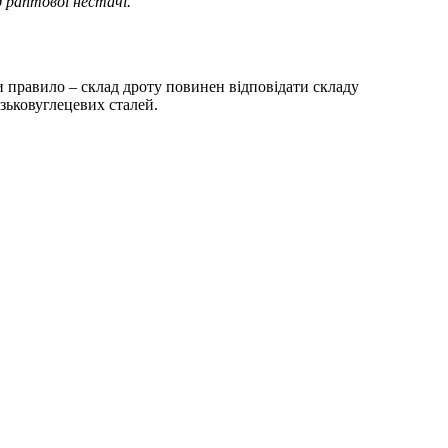
д раптової нестачі.
 правило – склад дроту повинен відповідати складу
зьковуглецевих сталей.