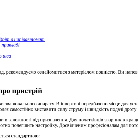
 дріт в напівавтомат
 прикладі
о шва
, рекомендуємо ознайомитися з матеріалом повністю. Ви напевно
про пристрій
и зварювального апарату. В інверторі передбачено місце для ус
оляє самостійно виставити силу струму і швидкість подачі дроту 
в залежності від призначення. Для початківців зварників кращим
стотно полегшить настройку. Досвідченим професіоналам для пот
ється стандартною: