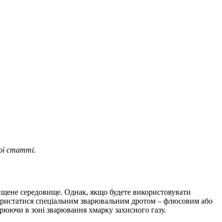
ої статті.
хищене середовище. Однак, якщо будете використовувати
скористатися спеціальним зварювальним дротом – флюсовим або
ворюючи в зоні зварювання хмарку захисного газу.