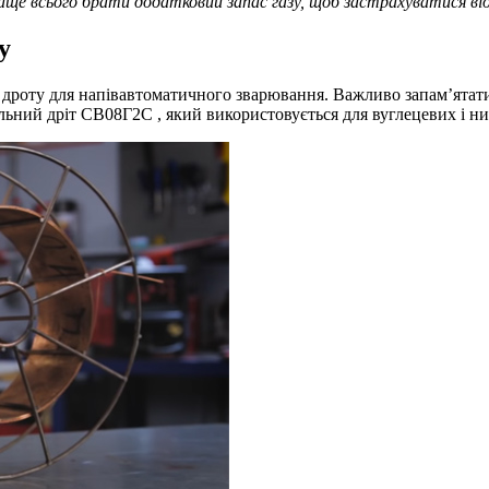
краще всього брати додатковий запас газу, щоб застрахуватися ві
у
в дроту для напівавтоматичного зварювання. Важливо запам’ятати
льний дріт СВ08Г2С , який використовується для вуглецевих і ни