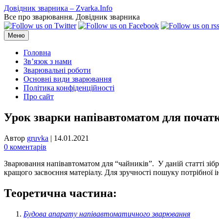
Перейти
Довідник зварника – Zvarka.Info
до
Все про зварювання. Довідник зварника
вмісту
Меню
Головна
Зв’язок з нами
Зварювальні роботи
Основні види зварювання
Політика конфіденційності
Про сайт
Урок зварки напівавтоматом для початк
Автор
gruvka
|
14.01.2021
0 коментарів
Зварювання напівавтоматом для “чайників”. У даній статті зібр
кращого засвоєння матеріалу. Для зручності пошуку потрібної ін
Теоретична частина:
Будова апарату напівавтоматичного зварювання