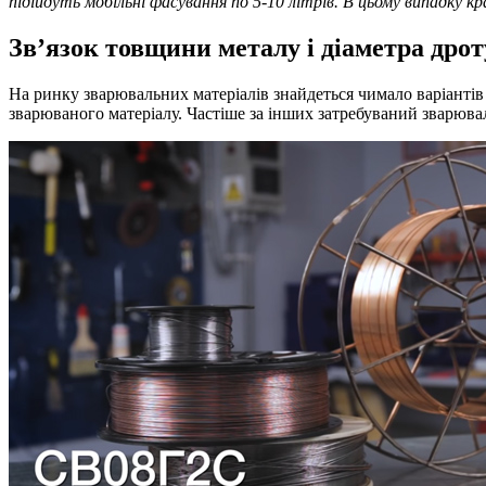
підійдуть мобільні фасування по 5-10 літрів. В цьому випадку 
Зв’язок товщини металу і діаметра дрот
На ринку зварювальних матеріалів знайдеться чимало варіанті
зварюваного матеріалу. Частіше за інших затребуваний зварюва