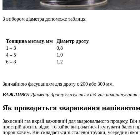
З вибором діаметра допоможе таблиця:
Товщина металу, мм
Діаметр дроту
1 – 3
0,8
4 – 5
1,0
6 – 8
1,2
Звичайною фасуванням для дроту є 200 або 300 мм.
ВАЖЛИВО!
Діаметр дроту вказується під час налаштування 
Як проводиться зварювання напівавтома
Захисний газ вкрай важливий для зварювального процесу. Він 
пристрій досить рідко, то зайве витрачатися і купувати бало
порошковим. Він складається зі сталевої трубки, усередині яко