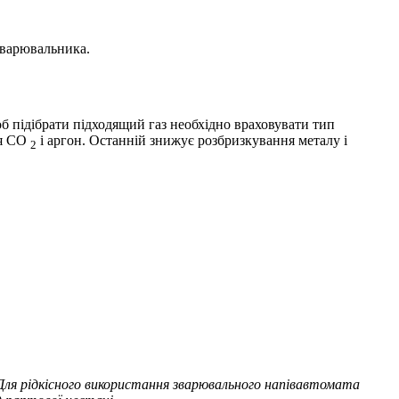
 зварювальника.
об підібрати підходящий газ необхідно враховувати тип
ся СО
і аргон. Останній знижує розбризкування металу і
2
 Для рідкісного використання зварювального напівавтомата