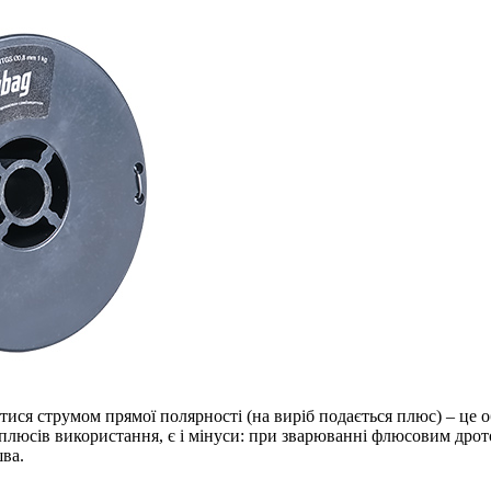
ися струмом прямої полярності (на виріб подається плюс) – це 
 плюсів використання, є і мінуси: при зварюванні флюсовим дро
шва.