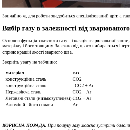
Звичайно ж, для роботи знадобиться спеціалізований дріт, а так
Вибір газу в залежності від зварюваног
Основна функція захисного газу – ізоляція зварювальної ванни,
матеріалу і його товщину. Залежно від цього вибираються інерт
сприяє кращій якості зварного шва.
Зверніть увагу на таблицю:
матеріал
газ
конструкційна сталь
СО2
конструкційна сталь
CO2 + Ar
Нержавіюча сталь
CO2 + Ar
Леговані стали (низьковуглецеві)
CO2 + Ar
Алюміній і його сплави
Ar
КОРИСНА ПОРАДА
.
При пошуку газу можна зустріти балони р