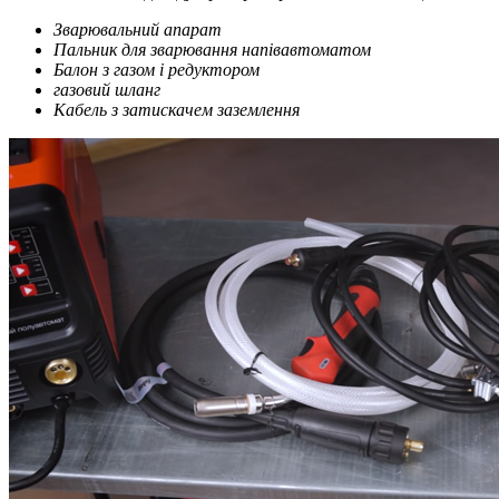
Зварювальний апарат
Пальник для зварювання напівавтоматом
Балон з газом і редуктором
газовий шланг
Кабель з затискачем заземлення