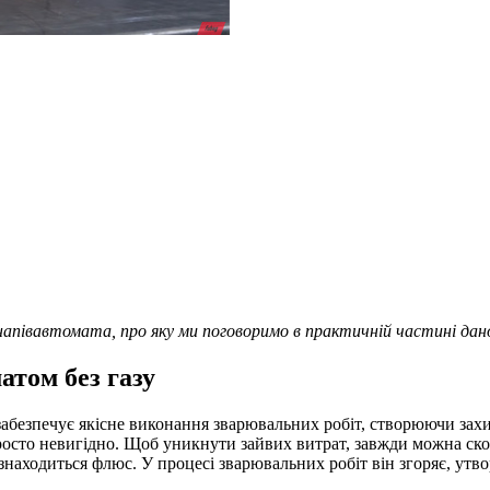
напівавтомата, про яку ми поговоримо в практичній частині дан
том без газу
забезпечує якісне виконання зварювальних робіт, створюючи за
н просто невигідно. Щоб уникнути зайвих витрат, завжди можна 
ї знаходиться флюс. У процесі зварювальних робіт він згоряє, ут