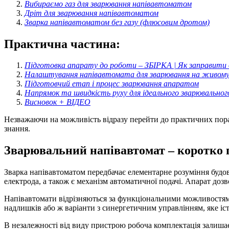
Вибираємо газ для зварювання напівавтоматом
Дріт для зварювання напівавтоматом
Зварка напівавтоматом без газу (флюсовим дротом)
Практична частина:
Підготовка апарату до роботи – ЗБІРКА | Як заправити
Налаштування напівавтомата для зварювання на живому
Підготовчий етап і процес зварювання апаратом
Напрямок та швидкість руху для ідеального зварювальног
Висновок + ВІДЕО
Незважаючи на можливість відразу перейти до практичних порад
знання.
Зварювальний напівавтомат – коротко 
Зварка напівавтоматом передбачає елементарне розуміння будов
електрода, а також є механізм автоматичної подачі. Апарат дозв
Напівавтомати відрізняються за функціональними можливостями 
надлишків або ж варіанти з синергетичним управлінням, яке і
В незалежності від виду пристрою робоча комплектація залиша