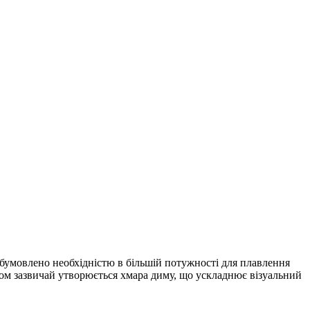
обумовлено необхідністю в більшій потужності для плавлення
том зазвичай утворюється хмара диму, що ускладнює візуальний