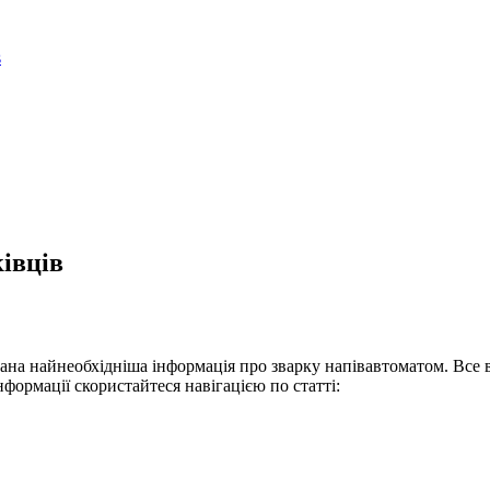
івців
ана найнеобхідніша інформація про зварку напівавтоматом. Все в
формації скористайтеся навігацією по статті: