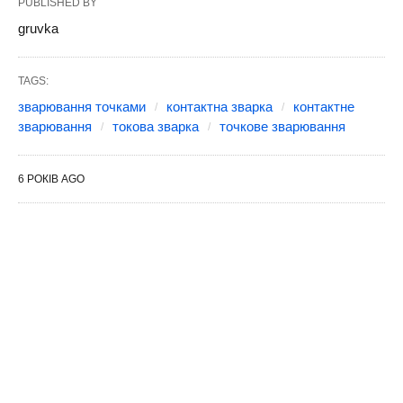
PUBLISHED BY
gruvka
TAGS:
зварювання точками
контактна зварка
контактне
зварювання
токова зварка
точкове зварювання
6 РОКІВ AGO