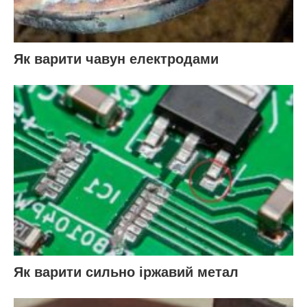
Як варити чавун електродами
Як варити сильно іржавий метал