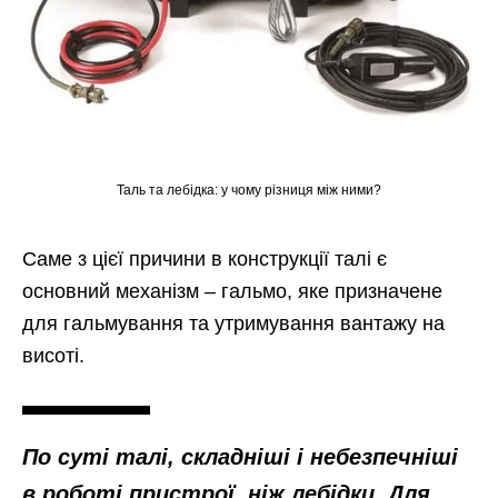
Таль та лебідка: у чому різниця між ними?
Саме з цієї причини в конструкції талі є
основний механізм – гальмо, яке призначене
для гальмування та утримування вантажу на
висоті.
По суті талі, складніші і небезпечніші
в роботі пристрої, ніж лебідки. Для