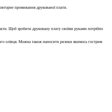
повторне промивання друкованої плати.
такти. Щоб зробити друковану плату своїми руками потрібно
стого олівця. Можна також наносити ризики якимось гострим