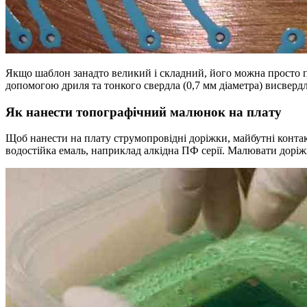
Якщо шаблон занадто великий і складний, його можна просто пр
допомогою дриля та тонкого свердла (0,7 мм діаметра) висвердл
Як нанести топографічний малюнок на плату
Щоб нанести на плату струмопровідні доріжки, майбутні контак
водостійка емаль, наприклад алкідна ПФ серії. Малювати дорі