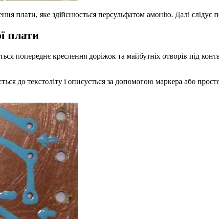
ння плати, яке здійснюється персульфатом амонію. Далі слідує 
ї плати
ться попереднє креслення доріжок та майбутніх отворів під кон
ється до текстоліту і описується за допомогою маркера або про