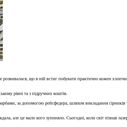
розвивалася, що в ній встиг побувати практично кожен хлопчик т
ському рівні та з підручних коштів.
фарбами, за допомогою рейсфедера, шляхом викладання сірників та
ждала, але це мало кого зупиняло. Сьогодні, коли світ пізнав лаз