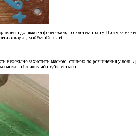
иклеїти до шматка фольгованого склотекстоліту. Потім за наміче
ити отвори у майбутній платі.
ти необхідно захистити маскою, стійкою до розчинення у воді. 
жки можна сірником або зубочисткою.