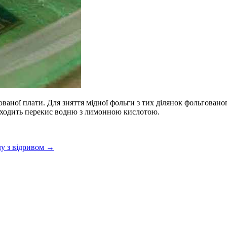
ваної плати. Для зняття мідної фольги з тих ділянок фольговано
ідходить перекис водню з лимонною кислотою.
у з відривом
→