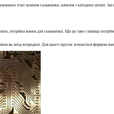
укованих плат шляхом гальваніки, качалок і катодних штанг. Зага
ати, потрібна ванна для гальваніки. Що це таке і навіщо потрібн
ком як анод всередині. Для цього пруток згинається формою ванн