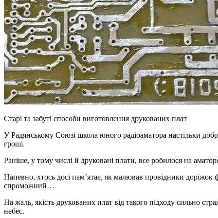
Старі та забуті способи виготовлення друкованих плат
У Радянському Союзі школа юного радіоаматора настільки добре 
гроші.
Раніше, у тому числі й друковані плати, все робилося на аматор
Напевно, хтось досі пам’ятає, як малював провідники доріжок 
спроможний…
На жаль, якість друкованих плат від такого підходу сильно стра
небес.