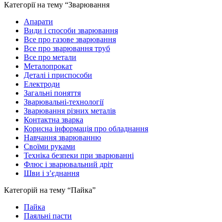
Категорії на тему “Зварювання
Апарати
Види і способи зварювання
Все про газове зварювання
Все про зварювання труб
Все про метали
Металопрокат
Деталі і приспособи
Електроди
Загальні поняття
Зварювальні-технології
Зварювання різних металів
Контактна зварка
Корисна інформація про обладнання
Навчання зварюванню
Своїми руками
Техніка безпеки при зварюванні
Флюс і зварювальний дріт
Шви і з’єднання
Категорій на тему “Пайка”
Пайка
Паяльні пасти