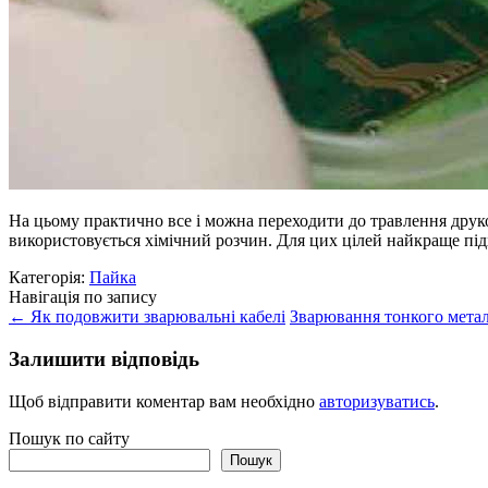
На цьому практично все і можна переходити до травлення друко
використовується хімічний розчин. Для цих цілей найкраще п
Категорія:
Пайка
Навігація по запису
←
Як подовжити зварювальні кабелі
Зварювання тонкого метал
Залишити відповідь
Щоб відправити коментар вам необхідно
авторизуватись
.
Пошук по сайту
Пошук