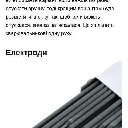
ви вибираєте варіант, коли важіль потрібно
опускати вручну, тоді кращим варіантом буде
розмістити кнопку так, щоб коли важіль
опускався, кнопка натискалася. Це звільнить
зварювальникові одну руку.
Електроди