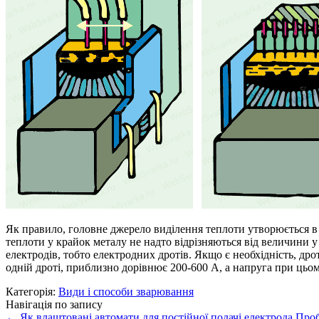
Як правило, головне джерело виділення теплоти утворюється в ш
теплоти у крайок металу не надто відрізняються від величини у
електродів, тобто електродних дротів. Якщо є необхідність, д
одній дроті, приблизно дорівнює 200-600 А, а напруга при цьому
Категорія:
Види і способи зварювання
Навігація по запису
←
Як влаштовані автомати для постійної подачі електрода
Проб