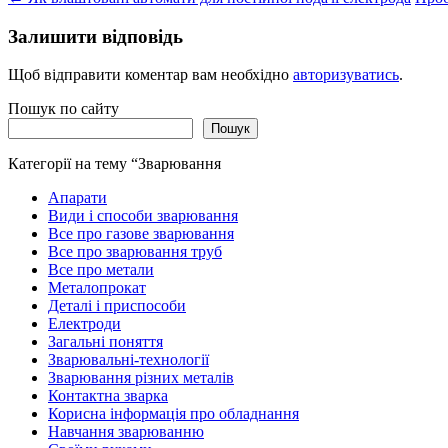
Залишити відповідь
Щоб відправити коментар вам необхідно
авторизуватись
.
Пошук по сайту
Пошук
Категорії на тему “Зварювання
Апарати
Види і способи зварювання
Все про газове зварювання
Все про зварювання труб
Все про метали
Металопрокат
Деталі і приспособи
Електроди
Загальні поняття
Зварювальні-технології
Зварювання різних металів
Контактна зварка
Корисна інформація про обладнання
Навчання зварюванню