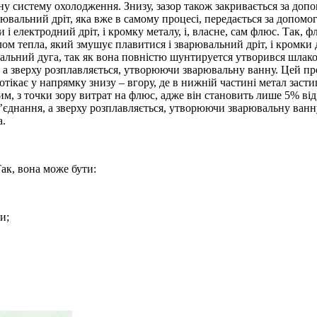
 систему охолодження. Знизу, зазор також закривається за допом
ювальний дріт, яка вже в самому процесі, передається за допомо
и і електродний дріт, і кромку металу, і, власне, сам флюс. Так,
лом тепла, який змушує плавитися і зварювальний дріт, і кромки
вальний дуга, так як вона повністю шунтируется утворився шлако
, а зверху розплавляється, утворюючи зварювальну ванну. Цей пр
тікає у напрямку знизу – вгору, де в нижній частині метал засти
, з точки зору витрат на флюс, адже він становить лише 5% від
з’єднання, а зверху розплавляється, утворюючи зварювальну ванн
а.
ак, вона може бути:
и;