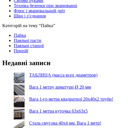
Своїми руками
Техніка безпеки при зварюванні
Флюс і зварювальний дріт
Шви і з’єднання
Категорій на тему “Пайка”
Пайка
Паяльні пасти
Паяльні станції
Припій
Недавні записи
ТАБЛИЦА (масса всех диаметров)
Вага 1 метру арматури Ø 20 мм
Вага 1-го метра квадратної 20х40х2 труби!
Вага 1 метра куточка 63х63х5
Сталь смугова 40х4 мм. Вага 1 метр!