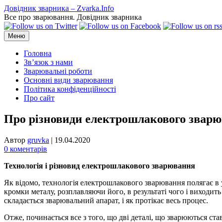
Перейти
Довідник зварника – Zvarka.Info
до
Все про зварювання. Довідник зварника
вмісту
Меню
Головна
Зв’язок з нами
Зварювальні роботи
Основні види зварювання
Політика конфіденційності
Про сайт
Про різновиди електрошлакового звар
Автор
gruvka
|
19.04.2020
0 коментарів
Технологія і різновид електрошлакового зварювання
Як відомо, технологія електрошлакового зварювання полягає в 
кромки металу, розплавляючи його, в результаті чого і виходит
складається зварювальний апарат, і як протікає весь процес.
Отже, починається все з того, що дві деталі, що зварюються с