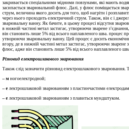
закривається спеціальними мідними повзунами, які мають водяну
засипається зварювальний флюс. Далі, у флюс поміщається звар
струм, величина якого досить для того, щоб нагріти і розплавит
через нього проходить електричний струм. Також, він є і джере
зварювальну ванну. Як бачите, в цьому процесі відсутня зварю
в нижній частині метал застигає, утворюючи зварене з’єднання
він становить лише 5% від всього наплавленого шва. процес про
утворюючи зварювальну ванну. Цей процес є досить економічним
вгору, де в нижній частині метал застигає, утворюючи зварене 
флюс, адже він становить лише 5% від всього наплавленого шв
Різновид електрошлакового зварювання
Також слід зазначити різновид електрошлакового зварювання. Т
– м
ногоелектродной;
– е
лектрошлаковой зварюванням з пластинчастими електродам
– е
лектрошлаковой зварюванням з плавиться мундштуком.