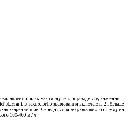
 розплавлений шлак має гарну теплопровідність, значення
єї відстані, в технологію зварювання включають 2 і більше
орював зварений шов. Середня сила зварювального струму на
ого 100-400 м / ч.