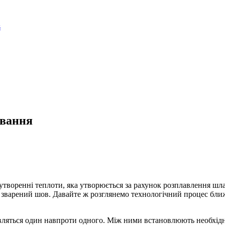
ювання
утворенні теплоти, яка утворюється за рахунок розплавлення шл
ь зварений шов. Давайте ж розглянемо технологічний процес ближ
тавляться один навпроти одного. Між ними встановлюють необхід