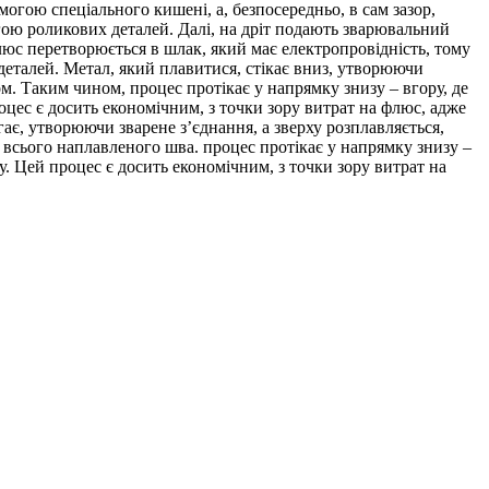
огою спеціального кишені, а, безпосередньо, в сам зазор,
гою роликових деталей. Далі, на дріт подають зварювальний
 флюс перетворюється в шлак, який має електропровідність, тому
 деталей. Метал, який плавитися, стікає вниз, утворюючи
м. Таким чином, процес протікає у напрямку знизу – вгору, де
оцес є досить економічним, з точки зору витрат на флюс, адже
гає, утворюючи зварене з’єднання, а зверху розплавляється,
 всього наплавленого шва. процес протікає у напрямку знизу –
у. Цей процес є досить економічним, з точки зору витрат на