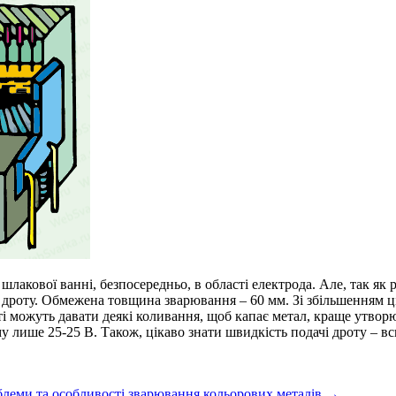
лакової ванні, безпосередньо, в області електрода. Але, так як
 дроту. Обмежена товщина зварювання – 60 мм. Зі збільшенням ці
роті можуть давати деякі коливання, щоб капає метал, краще утв
 лише 25-25 В. Також, цікаво знати швидкість подачі дроту – всь
леми та особливості зварювання кольорових металів
→